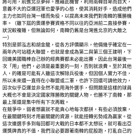
將可用，前進北京夢碎。應藉此機會，利用南韓自卑而自大，
意義不大的亞運冠軍也愛爭的心態，使其消耗好手，造成他們
主力也如同台灣一樣而免役，以提高未來我們對南韓的獲勝機
率。（雖下屆的奧運參賽資格不同以往的亞洲前二直接參賽，
狀況較複雜，但無論如何，南韓仍舊是台灣進北京的大敵之
一）
特別是郭泓志和胡金龍，從各方評價顯示，他倆幾乎確定在一
兩年內可站穩大聯盟，也就是會成為第二與第三個王建明，下
回連美國職棒自己辦的經典賽都未必能出賽，因此台灣最後一
次「用」他們，必須是最重要的一刻，否則就浪費。至於其他
人，的確是可能有人雖這次解除兵役後，但因個人實力不佳，
所以未來還一直待在小聯盟或二軍，也許下回還可請他效力，
因次似乎亞運並非全然不能用海外選手，但問題是這樣的球員
大概也不會是決定國家隊勝敗的關鍵人物，也勝不了南韓，那
最上策還是集中所有下次再戰。
在競爭中，弱者想贏就不能貪心地每次都拼，有些必須放棄，
在最關鍵時刻才用最關鍵的資源，就能扭轉劣勢成為贏家。從
這次連選手多到每回都可大戰的日本都不太想玩，就可看出亞
運獎牌真的不值，我們沒必要跟著南韓的屁股跑，打亂自己的