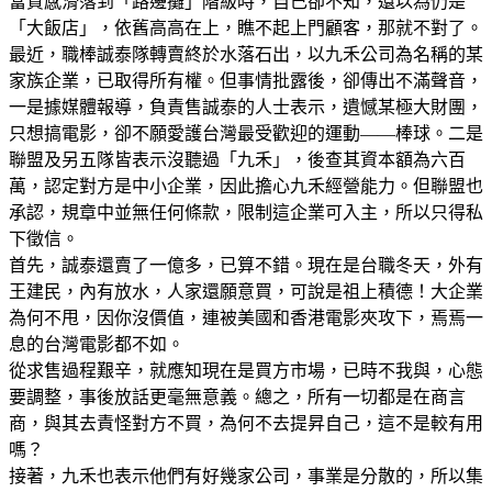
當質感滑落到「路邊攤」階級時，自己卻不知，還以為仍是
「大飯店」，依舊高高在上，瞧不起上門顧客，那就不對了。
最近，職棒誠泰隊轉賣終於水落石出，以九禾公司為名稱的某
家族企業，已取得所有權。但事情批露後，卻傳出不滿聲音，
一是據媒體報導，負責售誠泰的人士表示，遺憾某極大財團，
只想搞電影，卻不願愛護台灣最受歡迎的運動——棒球。二是
聯盟及另五隊皆表示沒聽過「九禾」，後查其資本額為六百
萬，認定對方是中小企業，因此擔心九禾經營能力。但聯盟也
承認，規章中並無任何條款，限制這企業可入主，所以只得私
下徵信。
首先，誠泰還賣了一億多，已算不錯。現在是台職冬天，外有
王建民，內有放水，人家還願意買，可說是祖上積德！大企業
為何不甩，因你沒價值，連被美國和香港電影夾攻下，焉焉一
息的台灣電影都不如。
從求售過程艱辛，就應知現在是買方市場，已時不我與，心態
要調整，事後放話更毫無意義。總之，所有一切都是在商言
商，與其去責怪對方不買，為何不去提昇自己，這不是較有用
嗎？
接著，九禾也表示他們有好幾家公司，事業是分散的，所以集