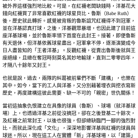
被外界這樣強烈地比較。可是，在紅襪老闆缺錢時，洋基花大
錢向紅襪買了非常喜歡紅襪的球星貝比‧魯斯（Babe Ruth）
後，歷史就此轉折。感覺被背叛的魯斯詛咒紅襪得不到冠軍，
並在洋基認真打球，之後，洋基觀眾暴增，也因此建了目前這
座洋基球場，並於魯斯率領下首度在此封王。接著，即便魯斯
有天退休，但洋基依舊球星盡出，冠軍拿不停，逐漸演變成今
日人盡皆知的「王者洋基」。反觀紅襪，從賣出魯斯後就與王
座絕緣，且總在奪冠時刻莫名其妙地輸球，直到二零零四年，
才隔八十餘年又封王。
也就是說，過去，兩隊的糾葛被前輩們不斷「建構」，也樂在
其中。如今，當下的工人與洋基，又分別藉著埋衣與挖衣寫新
歷史，再度建構這彼此需要、缺一不可的「親密」世仇關係！
當初這抽象仇恨建立在具像的球員（魯斯）、球場（就洋基球
場）上，也透過洋基之前從沒摘冠，卻在之後登基二十餘次，
及紅襪之前常封王，以後也很強，但卻總缺臨門一腳的強烈對
比，而就此深化成「文化」，深深地影響洋基與紅襪的球員與
球迷。所以，現在這工人在實體「新」洋基球場，以「建築」