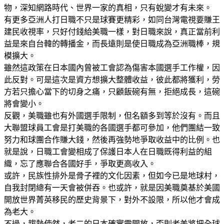
物，深知網路時代、世界一家的真相，只有蛻變才有未來。
有更多亞洲人打日職不只是球賽更精彩，如同台灣電視要賺王
建民收視率，只好付錢給美職一樣，對日職來說，真正當前利
益是來自台韓的轉播金，而長遠則是使日職成為亞洲職棒，規
模擴大。
雖然這政策在日本國內曾被工會認為傷害本國選手工作權，因
此反對。可是這次是資方想擴大整體收益，彼此都將獲利，勞
方若只擔心當下的切身之痛，只顧飯碗有無，拒絕成長，這碗
將會變小。
反觀，美職雖也有外國選手限制，但名額多到等於沒有。而且
大聯盟球員工會是打美職的各國選手都可參加，他們團結一致
努力和球團合作賺大錢，然後再強勢地爭取收益中的比例。也
就是說，日職工會變相成了保護日本人在日職既得利益的組
織，忘了應聯合各國好手，爭取更高收入。
或許，民族性排外是骨子裡的文化因素，但如今已是地球村，
自我封閉總有一天會被併吞。也或許，就是因美職奠基於美國
開放世界菁英移民的歷史背景下，對外不設限，所以他才會成
為老大。
不過，趨勢使然，老二的日本確實需開放，否則老美將把全球