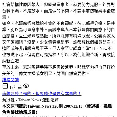
社會結構性原因頗大，但既是當事者，就要努力克服。外界對
台職不滿，不是放水，而是做的不夠，不論事前防範與事後處
置。
如今，老舊腐朽台職給社會的不良觀感，彼此都得分擔，是共
業，別以為可置身事外。而誠泰與九禾本就是你們同意下的自
由戀愛，且生米煮成熟飯，所以除非有特殊狀況，公婆與家人
又何須攔阻？沒錯，少女懷春總是夢，誰都想找個如意郎君，
這回或許非超級白馬王子，但人家至少認真。當年La New不
也被瞧不起，但現在可是指標！所以，為使組織革新，勇敢接
納新血吧！
至於未來，若球隊轉手時不想再被羞辱，那就努力把自己打扮
美美的，像女主播或女明星，財團自然會要你。
繼續閱讀
18年前
南韓耍賤？是的，但耍賤也是要有本事的！
黃冠雄 - Taiwan News
運動體育
本文原刊載於Taiwan News 320期 2007/12/13（黃冠雄／邊邊
角角棒球論壇成員）