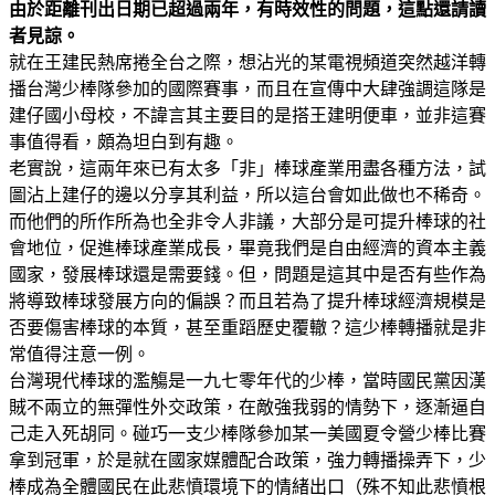
由於距離刊出日期已超過兩年，有時效性的問題，這點還請讀
者見諒。
就在王建民熱席捲全台之際，想沾光的某電視頻道突然越洋轉
播台灣少棒隊參加的國際賽事，而且在宣傳中大肆強調這隊是
建仔國小母校，不諱言其主要目的是搭王建明便車，並非這賽
事值得看，頗為坦白到有趣。
老實說，這兩年來已有太多「非」棒球產業用盡各種方法，試
圖沾上建仔的邊以分享其利益，所以這台會如此做也不稀奇。
而他們的所作所為也全非令人非議，大部分是可提升棒球的社
會地位，促進棒球產業成長，畢竟我們是自由經濟的資本主義
國家，發展棒球還是需要錢。但，問題是這其中是否有些作為
將導致棒球發展方向的偏誤？而且若為了提升棒球經濟規模是
否要傷害棒球的本質，甚至重蹈歷史覆轍？這少棒轉播就是非
常值得注意一例。
台灣現代棒球的濫觴是一九七零年代的少棒，當時國民黨因漢
賊不兩立的無彈性外交政策，在敵強我弱的情勢下，逐漸逼自
己走入死胡同。碰巧一支少棒隊參加某一美國夏令營少棒比賽
拿到冠軍，於是就在國家媒體配合政策，強力轉播操弄下，少
棒成為全體國民在此悲憤環境下的情緒出口（殊不知此悲憤根