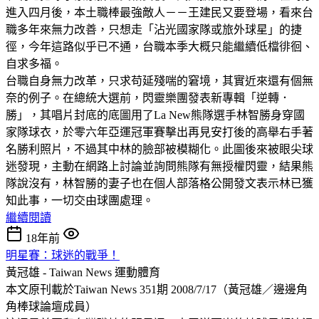
進入四月後，本土職棒最強敵人－－王建民又要登場，看來台
職多年來無力改善，只想走「沾光國家隊或旅外球星」的捷
徑，今年這路似乎已不通，台職本季大概只能繼續低檔徘徊、
自求多福。
台職自身無力改革，只求苟延殘喘的窘境，其實近來還有個無
奈的例子。在總統大選前，閃靈樂團發表新專輯「逆轉．
勝」，其唱片封底的底圖用了La New熊隊選手林智勝身穿國
家隊球衣，於零六年亞運冠軍賽擊出再見安打後的高舉右手著
名勝利照片，不過其中林的臉部被模糊化。此圖後來被眼尖球
迷發現，主動在網路上討論並詢問熊隊有無授權閃靈，結果熊
隊說沒有，林智勝的妻子也在個人部落格公開發文表示林已獲
知此事，一切交由球團處理。
繼續閱讀
18年前
明星賽：球迷的戰爭！
黃冠雄 - Taiwan News
運動體育
本文原刊載於Taiwan News 351期 2008/7/17（黃冠雄／邊邊角
角棒球論壇成員）