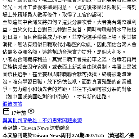
吃光，因此工會後來還是同意。（資方後來是以限制同一時刻
場上外籍球員人數等條件，取得了工會的認可）
至於這其中台灣又將如何？這要分層次看。大者為台灣整體利
益，由於文化上台對日比韓對日友善，同時韓職薪資水平較接
近日職，而且台職養成力不足，並常使選手帶傷上場，使其被
消耗，無法有類似日職取代小聯盟的功能，因此預估台灣人會
佔最多亞洲名額，這將幫助台灣實力提升，是個大利多。
小者為台灣職棒利益，其實日職工會是前車之鑑，台職若再用
民族情感去固守家園，或表面上新設自由球員制，事實上是試
圖綁住選手，甚至妄想與韓職聯合就可抵擋，終將被潮流淹
沒。唯有學習日職，放下道德包袱，面對真實殘酷的商業競
爭，努力縮小和領先者的差距，並往下找到可被分裂的對象
（如中國或美國吃剩的中南美），才有新的出路。
繼續閱讀
17年前
與其批判廖敏雄，不如思索問題來源
黃冠雄 - Taiwan News
運動體育
本文原刊載於Taiwan News周刊 274期2007/1/25（黃冠雄／邊