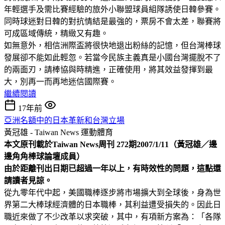
年輕選手及需比賽經驗的旅外小聯盟球員組隊誘使日韓參賽。
同時球迷對日韓的對抗情結是最強的，票房不會太差，聯賽將
可成區域傳統，精緻又有趣。
如無意外，相信洲際盃將很快地退出粉絲的記憶，但台灣棒球
發展卻不能如此輕忽。若當今民族主義真是小國台灣擺脫不了
的兩面刃，請棒協與時精進，正確使用，將其效益發揮到最
大，別再一而再地迷信國際賽。
繼續閱讀
17年前
亞洲名額中的日本革新和台灣立場
黃冠雄 - Taiwan News
運動體育
本文原刊載於Taiwan News周刊 272期2007/1/11（黃冠雄／邊
邊角角棒球論壇成員）
由於距離刊出日期已超過一年以上，有時效性的問題，這點還
請讀者見諒。
從九零年代中起，美國職棒逐步將市場擴大到全球後，身為世
界第二大棒球經濟體的日本職棒，其利益遭受損失的。因此日
職近來做了不少改革以求突破，其中，有項新方案為：「各隊