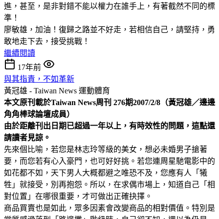
進，甚至，是非對錯不能以權力在誰手上，有著截然不同的標
準！
廖敏雄，加油！復歸之路並不好走，若相信自己，請堅持，勇
敢地走下去，接受挑戰！
繼續閱讀
17年前
與其指責，不如革新
黃冠雄 - Taiwan News
運動體育
本文原刊載於Taiwan News周刊 276期2007/2/8（黃冠雄／邊邊
角角棒球論壇成員）
由於距離刊出日期已超過一年以上，有時效性的問題，這點還
請讀者見諒。
先來個比喻，若您是林志玲等級的美女，想必未婚男子搶著
要，而您若有心入豪門，也可好好挑。若您連周星馳電影中的
如花都不如，天下男人大概都避之唯恐不及，您應有人「犧
牲」就接受，別再抱怨。所以，在求偶市場上，知道自己「相
對位置」在哪很重要，才可做出正確抉擇。
商品買賣也是如此，眾多因素會改變商品的相對價值。特別是