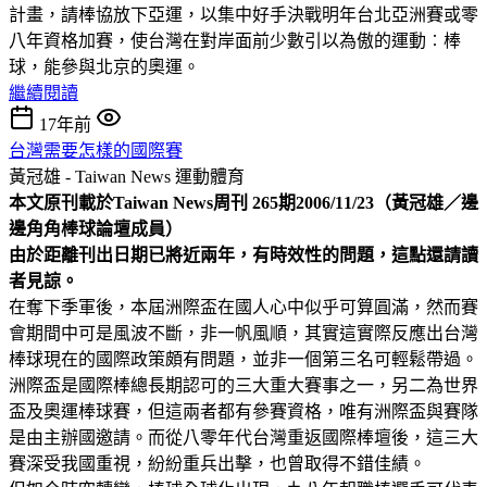
計畫，請棒協放下亞運，以集中好手決戰明年台北亞洲賽或零
八年資格加賽，使台灣在對岸面前少數引以為傲的運動︰棒
球，能參與北京的奧運。
繼續閱讀
17年前
台灣需要怎樣的國際賽
黃冠雄 - Taiwan News
運動體育
本文原刊載於Taiwan News周刊 265期2006/11/23（黃冠雄／邊
邊角角棒球論壇成員）
由於距離刊出日期已將近兩年，有時效性的問題，這點還請讀
者見諒。
在奪下季軍後，本屆洲際盃在國人心中似乎可算圓滿，然而賽
會期間中可是風波不斷，非一帆風順，其實這實際反應出台灣
棒球現在的國際政策頗有問題，並非一個第三名可輕鬆帶過。
洲際盃是國際棒總長期認可的三大重大賽事之一，另二為世界
盃及奧運棒球賽，但這兩者都有參賽資格，唯有洲際盃與賽隊
是由主辦國邀請。而從八零年代台灣重返國際棒壇後，這三大
賽深受我國重視，紛紛重兵出擊，也曾取得不錯佳績。