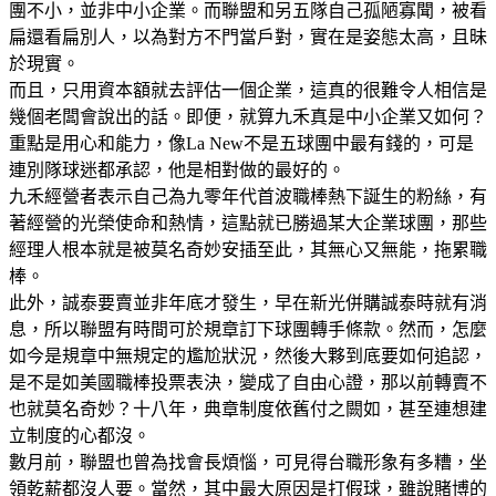
團不小，並非中小企業。而聯盟和另五隊自己孤陋寡聞，被看
扁還看扁別人，以為對方不門當戶對，實在是姿態太高，且昧
於現實。
而且，只用資本額就去評估一個企業，這真的很難令人相信是
幾個老闆會說出的話。即便，就算九禾真是中小企業又如何？
重點是用心和能力，像La New不是五球團中最有錢的，可是
連別隊球迷都承認，他是相對做的最好的。
九禾經營者表示自己為九零年代首波職棒熱下誕生的粉絲，有
著經營的光榮使命和熱情，這點就已勝過某大企業球團，那些
經理人根本就是被莫名奇妙安插至此，其無心又無能，拖累職
棒。
此外，誠泰要賣並非年底才發生，早在新光併購誠泰時就有消
息，所以聯盟有時間可於規章訂下球團轉手條款。然而，怎麼
如今是規章中無規定的尷尬狀況，然後大夥到底要如何追認，
是不是如美國職棒投票表決，變成了自由心證，那以前轉賣不
也就莫名奇妙？十八年，典章制度依舊付之闕如，甚至連想建
立制度的心都沒。
數月前，聯盟也曾為找會長煩惱，可見得台職形象有多糟，坐
領乾薪都沒人要。當然，其中最大原因是打假球，雖說賭博的