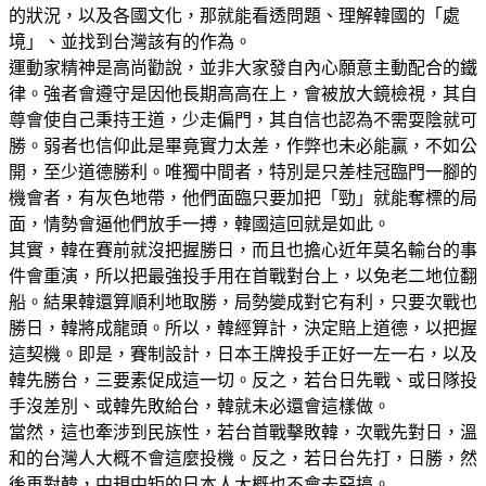
的狀況，以及各國文化，那就能看透問題、理解韓國的「處
境」、並找到台灣該有的作為。
運動家精神是高尚勸說，並非大家發自內心願意主動配合的鐵
律。強者會遵守是因他長期高高在上，會被放大鏡檢視，其自
尊會使自己秉持王道，少走偏門，其自信也認為不需耍陰就可
勝。弱者也信仰此是畢竟實力太差，作弊也未必能贏，不如公
開，至少道德勝利。唯獨中間者，特別是只差桂冠臨門一腳的
機會者，有灰色地帶，他們面臨只要加把「勁」就能奪標的局
面，情勢會逼他們放手一搏，韓國這回就是如此。
其實，韓在賽前就沒把握勝日，而且也擔心近年莫名輸台的事
件會重演，所以把最強投手用在首戰對台上，以免老二地位翻
船。結果韓還算順利地取勝，局勢變成對它有利，只要次戰也
勝日，韓將成龍頭。所以，韓經算計，決定賠上道德，以把握
這契機。即是，賽制設計，日本王牌投手正好一左一右，以及
韓先勝台，三要素促成這一切。反之，若台日先戰、或日隊投
手沒差別、或韓先敗給台，韓就未必還會這樣做。
當然，這也牽涉到民族性，若台首戰擊敗韓，次戰先對日，溫
和的台灣人大概不會這麼投機。反之，若日台先打，日勝，然
後再對韓，中規中矩的日本人大概也不會去惡搞。