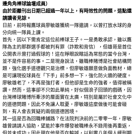
邊角角棒球論壇成員）
由於距離刊出日期已超過一年以上，有時效性的問題，這點還
請讀者見諒。
日前，前時報鷹球員廖敏雄獲統一隊邀請，以曾打放水球的身
分向統一隊員上課。
首先，因以下需肯定這位前棒球王子。一是勇敢承認，雖以鷹
隊為主的那群選手都被判有罪（詐欺和背信），但雄哥是首位
公開表示曾打過假球的！這在睜眼說瞎話為常態的當今台灣，
並不是件容易的事。二是現身說法，雖職棒賭博是社會結構問
題，強化選手道德觀只是治標，但廖敏雄願意做負面教材，總
是可讓現役球員在「下手」前多想一下，強化防火牆的硬度。
廖敏雄老了，不再是強打者，但他卻是生命的強者，值得被稱
讚。然而，這事卻不只如此單純，好似個浪子回頭的戲碼，因
台灣棒球賭博所牽涉的層面實在太廣，特別是屬於社會文化中
的道德問題，因此不免讓人耽憂，廖敏雄這麼做後可能會碰
到，有人會去質疑的兩個道德困境。
其一這是否為回職棒鋪路？在法院判決前的二零零一年，廖敏
雄曾請請人協助，望能於事件爆發被職棒永不錄用後再重返，
但並未成功。因此現在他是否在輸誠，以利零八年個人緩刑期