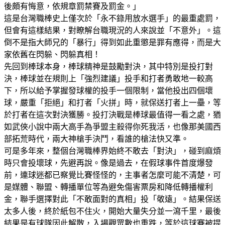
後頗有悔意，依規章罰禁賽及罰金。」
這是台灣職棒史上僅次於「永不錄用放水選手」的最重處罰，
但會有這樣結果，對瞭解台職現況的人來說並「不意外」。這
倒不是指大師兄的「暴行」得到如此重懲是罪有應得，而是大
家依舊在閃躲、閃躲真相！
先回到棒球本身，棒球精神是鼓勵對決，其中特別是投打對
決，棒球並在規則上「強烈建議」投手和打者勇敢地一較高
下，所以給予掌握發球權的投手一個限制，當他投出四個壞
球，嚴重「拒絕」和打者「火拼」時，就保送打者上一壘，等
於打者在這次對決獲勝。投打決戰是棒球最值得一看之處，猶
如武俠小說中兩大高手為爭盟主殺得你死我活，也像那美國西
部拓荒時代，兩大神槍手決鬥，看誰的槍法快又準。
可是多年來，整個台灣職棒界始終不敢去「對決」，碰到麻煩
時只會投壞球，先避再說。像是過去，在假球事件首度爆發
前，連球迷都已察覺比賽怪怪的，主事者怎麼可能不清楚，可
是媒體、聯盟、轉播單位等為避免傷害票房和降低轉播權利
金，聯手選擇對此「不敢面對的真相」投「敬遠」。結果保送
太多人後，終於紙包不住火，開始大量失分並一瀉千里，最後
結果是有球隊因此解散，入場觀眾數也重跌，等於這球賽被提