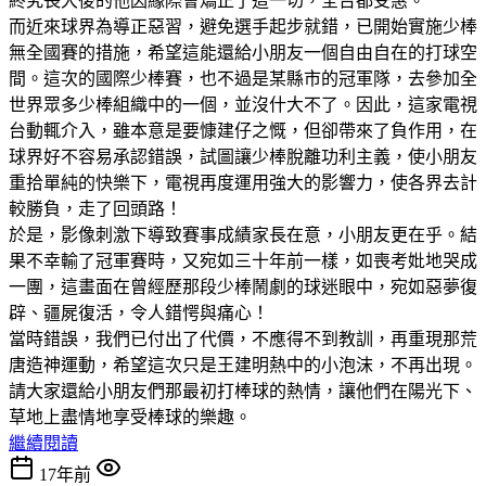
終究長大後的他因緣際會矯正了這一切，全台都受惠。
而近來球界為導正惡習，避免選手起步就錯，已開始實施少棒
無全國賽的措施，希望這能還給小朋友一個自由自在的打球空
間。這次的國際少棒賽，也不過是某縣市的冠軍隊，去參加全
世界眾多少棒組織中的一個，並沒什大不了。因此，這家電視
台動輒介入，雖本意是要慷建仔之慨，但卻帶來了負作用，在
球界好不容易承認錯誤，試圖讓少棒脫離功利主義，使小朋友
重拾單純的快樂下，電視再度運用強大的影響力，使各界去計
較勝負，走了回頭路！
於是，影像刺激下導致賽事成績家長在意，小朋友更在乎。結
果不幸輸了冠軍賽時，又宛如三十年前一樣，如喪考妣地哭成
一團，這畫面在曾經歷那段少棒鬧劇的球迷眼中，宛如惡夢復
辟、疆屍復活，令人錯愕與痛心！
當時錯誤，我們已付出了代價，不應得不到教訓，再重現那荒
唐造神運動，希望這次只是王建明熱中的小泡沫，不再出現。
請大家還給小朋友們那最初打棒球的熱情，讓他們在陽光下、
草地上盡情地享受棒球的樂趣。
繼續閱讀
17年前