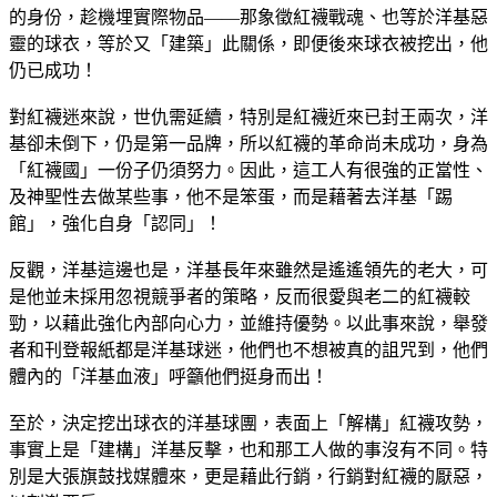
的身份，趁機埋實際物品——那象徵紅襪戰魂、也等於洋基惡
靈的球衣，等於又「建築」此關係，即便後來球衣被挖出，他
仍已成功！
對紅襪迷來說，世仇需延續，特別是紅襪近來已封王兩次，洋
基卻未倒下，仍是第一品牌，所以紅襪的革命尚未成功，身為
「紅襪國」一份子仍須努力。因此，這工人有很強的正當性、
及神聖性去做某些事，他不是笨蛋，而是藉著去洋基「踢
館」，強化自身「認同」！
反觀，洋基這邊也是，洋基長年來雖然是遙遙領先的老大，可
是他並未採用忽視競爭者的策略，反而很愛與老二的紅襪較
勁，以藉此強化內部向心力，並維持優勢。以此事來說，舉發
者和刊登報紙都是洋基球迷，他們也不想被真的詛咒到，他們
體內的「洋基血液」呼籲他們挺身而出！
至於，決定挖出球衣的洋基球團，表面上「解構」紅襪攻勢，
事實上是「建構」洋基反擊，也和那工人做的事沒有不同。特
別是大張旗鼓找媒體來，更是藉此行銷，行銷對紅襪的厭惡，