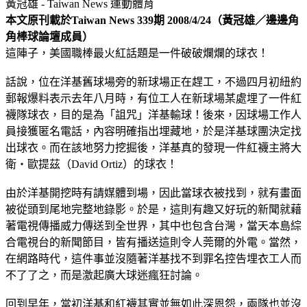
黃冠雄 - Taiwan News
運動體育
本文原刊載於Taiwan News 339期 2008/4/24（黃冠雄／邊邊角
角棒球論壇成員）
這陣子，美國職棒最火紅話題是一件破破爛爛的球衣！
話說，位在洋基舊球場旁的新球場正在趕工，不過四月初紐約
郵報爆料表示去年八月時，有位工人在新球場某處埋了一件紅
襪隊球衣，目的是為「詛咒」洋基輸球！後來，因球場工作人
員接獲匿名電話，內容明確指出埋藏地，於是洋基球團決定找
出球衣。而在該地努力挖掘後，洋基真的發現一件紅襪主將大
衛‧歐提茲（David Ortiz）的球衣！
由於洋基開挖時有請媒體到場，因此當球衣被找到，就有畫面
被從頭到尾地完整地錄影。於是，這則有趣又好玩的新聞就藉
著電視傳播威力傳送到全世界，其中也包含台灣，當天本島綜
合電視台的新聞節目，皆有播送這則令人莞爾的外電。當然，
在網路時代，這件事並沒隨著洋基找不到罪名控告埋衣工人而
不了了之，而是激起廣大球迷瘋狂討論。
回到早年，當初洋基和紅襪其實並無如此深恩怨，兩隊也並沒