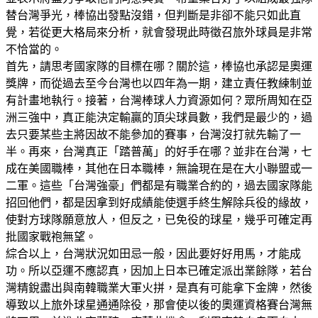
替台灣爭光，棒協出發點沒錯，但判斷是非卻不能只如此直
覺，若從更大格局來分析，就會發現此時徵召旅外球員是非常
不恰當的。
首先，請思考國家隊的目標在哪？關於這，棒協也承認是奧運
獎牌，而從過去至今台灣也以四年為一期，建立責任教練制並
有計畫地執行。接著，台灣棒球人力資源如何？眾所周知在亞
洲三強中，真正能決定輸贏的頂尖球員數，我們是最少的，過
去只要某些主將因故不能參加的賽事，台灣沒打就先輸了一
半。再來，台灣真正「踏普萬」的好手在哪？並非在台灣，七
成在美國職棒，其他在日本職棒，無論現在是在大小聯盟或一
二軍。這些「台灣強豪」們都是有職業合約的，過去國家隊能
招回他們，都是因拿到好成績能使選手終生解除兵役的緣故，
使對方球隊願意放人，但反之，已免役的球星，幾乎可確定再
批國家戰袍無望。
綜合以上，台灣狀況如田忌一般，因此要好好用馬，才能成
功。所以亞運不應認真，因加上日本已確定派出業餘隊，若台
灣精銳盡出與南韓職業大軍火拼，是真有可能拿下金牌，然後
導致以上旅外球星通通除役，那會使以後的奧運資格賽台灣無