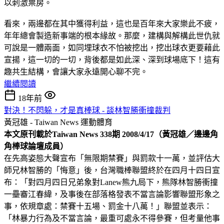
以刺激票房。
看來，兩邊都在其中獲得利益，這也是百年來大家樂此不疲，
年年總會製造新事端的根本緣故。那麼，建構與解構此世仇就
可說是一體兩面，如同埋球衣不怕被挖出，挖出球衣更要藉此
宣揚，這一切的一切，背後都是如此深、深到球場底下！這有
趣共生結構，會讓大家永遠開心聊不完。
繼續閱讀
18年前
對決！不閃躲，才是真棒球 - 談林智勝衝撞裁判
黃冠雄 - Taiwan News
運動體育
本文原刊載於Taiwan News 338期 2008/4/17（黃冠雄／邊邊角
角棒球論壇成員）
在先高姿態大聲宣布「無限期禁賽」與罰款十一萬，並評估大
師兄林智勝的「悔意」後，台灣職棒聯盟終於在四月十四日宣
布：「對四月四日兄弟象對Lanew熊九局下，熊隊林智勝衝撞
一壘審江春緯，及事後在部落格發表不當言論影響聯盟形象之
事，依規章處：禁賽十五場、罰金十八萬！」聯盟並表示：
「林暴力行為及不當言論，最重可處永不得參賽，但考量他事