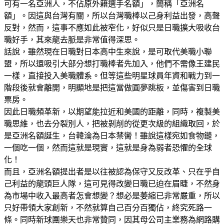
可有一名亞洲人，不佔原外籍選手名額」，簡稱「亞洲名
額」。因這與台灣有關，所以台灣職棒以己身利益出發，高聲
反對，然而，這事不應如此被窄化，好似只是日職擴大吸收台
職好手，其來龍去脈是非常值得深思。
話說，雖然現在日職對日本高中生來說，是可取代美職小聯
盟，所以還吸引大部分想打職棒者先加入，他們不需像王建民
一樣，直接投入美職體系。但等這些明星球員年資和戰力到一
階段後就會離開，明顯地是把這當做圓夢跳板，並傷害到日職
票房。
因此日職頻革新，以期望能拉近和美國的距離，同時，複製美
職思維，也去分裂別人，把被剝削的從更次級的組織取回，於
是亞洲名額誕生，台韓淪為日本禁臠！雖說這樣宛如食物鏈，
一個吃一個，然而這就是現實，這就是身為弱者恐懼的全球
化！
而且，亞洲名額提出者是以往被認為保守又反改革、只在乎自
己利益的龍頭巨人隊，這可見得改變日職已迫在眉睫，不然身
為市場中收入最高者怎會想變？想必是萎縮已非常嚴重，所以
只好帶領大家創新，不然就算自己百分百獨佔，終究死路一
條。同時新球團樂天也非常贊同，因其母公司主業務為網路購