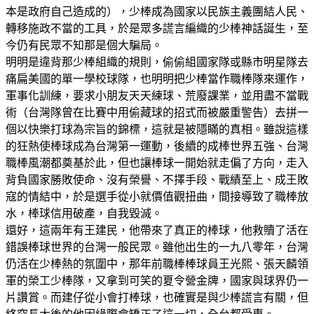
本是政府自己造成的），少棒成為國家以民族主義團結人民、
轉移施政不當的工具，於是眾多謊言編織的少棒神話誕生，至
今仍有民眾不知那是個大騙局。
明明是違背那少棒組織的規則，偷偷組國家隊或縣市明星隊去
痛扁美國的單一學校球隊，也明明把少棒當作職棒隊來運作，
軍事化訓練，要求小朋友天天練球、荒廢課業，並用盡不當戰
術（台灣隊曾在比賽中用偷藏球的招式而被嚴重警告）去拼一
個以快樂打球為宗旨的錦標，這就是被隱瞞的真相。雖說這樣
的狂熱使棒球成為台灣第一運動，後續的成棒世界五強、台灣
職棒風潮都奠基於此，但也讓棒球一開始就走偏了方向，走入
背負國家勝敗使命、沒有榮譽、不擇手段、戰績至上、成王敗
寇的情結中，於是選手從小就價值觀扭曲，間接導致了職棒放
水，棒球信用破產，自我毀滅。
還好，這兩年有王建民，他帶來了真正的棒球，他救贖了活在
錯誤棒球世界的台灣一般民眾。雖他出生的一九八零年，台灣
仍活在少棒熱的氛圍中，那年前職棒棒球員王光熙、張天麟領
軍的榮工少棒隊，又拿到可笑的夏令營金牌，國家與球界仍一
片讚賞。而建仔從小會打棒球，也確實是與少棒謊言有關，但