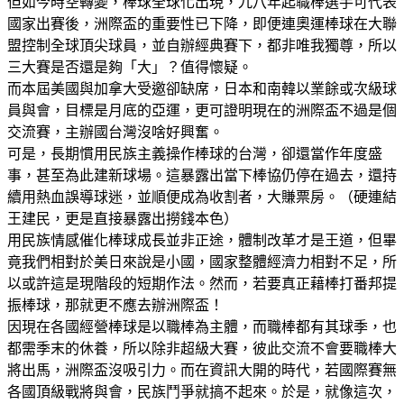
但如今時空轉變，棒球全球化出現，九八年起職棒選手可代表
國家出賽後，洲際盃的重要性已下降，即便連奧運棒球在大聯
盟控制全球頂尖球員，並自辦經典賽下，都非唯我獨尊，所以
三大賽是否還是夠「大」？值得懷疑。
而本屆美國與加拿大受邀卻缺席，日本和南韓以業餘或次級球
員與會，目標是月底的亞運，更可證明現在的洲際盃不過是個
交流賽，主辦國台灣沒啥好興奮。
可是，長期慣用民族主義操作棒球的台灣，卻還當作年度盛
事，甚至為此建新球場。這暴露出當下棒協仍停在過去，還持
續用熱血誤導球迷，並順便成為收割者，大賺票房。（硬連結
王建民，更是直接暴露出撈錢本色）
用民族情感催化棒球成長並非正途，體制改革才是王道，但畢
竟我們相對於美日來說是小國，國家整體經濟力相對不足，所
以或許這是現階段的短期作法。然而，若要真正藉棒打番邦提
振棒球，那就更不應去辦洲際盃！
因現在各國經營棒球是以職棒為主體，而職棒都有其球季，也
都需季末的休養，所以除非超級大賽，彼此交流不會要職棒大
將出馬，洲際盃沒吸引力。而在資訊大開的時代，若國際賽無
各國頂級戰將與會，民族鬥爭就搞不起來。於是，就像這次，