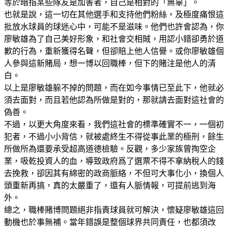
等於暗指某些隊友是加害者，自己是相對的「無辜」。
也就是說，這一切在其他選手和支持他們粉絲，及極度痛恨這
批放水球員的球迷心中，可能不是滋味。他們也許會認為，你
廖敏雄為了自己美好形象，和社會交相賊，用認小錯卻勇於道
歉的行為，重新獲得名聲，但卻賠上他人信譽。或你廖敏雄個
人參與這新賭局，想一博以回職棒，但下的賭注是他人的清
白。
以上是廖敏雄躲不掉的問題，而在如今事情已至此下，他就必
須去面對，而且若他認為所做是對的，那就請去面對這社會的
偽善。
不過，以更大角度來看，我們這社會的標準確實不一，一個初
犯者，不過小小背信，就被處終生不得從事此業的極刑，餘生
所做所為還要承受超高道德檢驗。反觀，多少家族曾掏空企
業，吸乾投資人的血，導致政府爲了選票不得不拿納稅人的錢
去挽救，卻因其有綿密的政商脈絡，不但可大事化小，換個人
頭重新再搞，真的太嚴重了，還有人脈情報，可提前逃到海
外。
總之，職棒賭博問題絕非指責球員就可解決，懷疑廖敏雄這回
動機也於事無補。當年錯誤是整個球界共同責任，也都須改