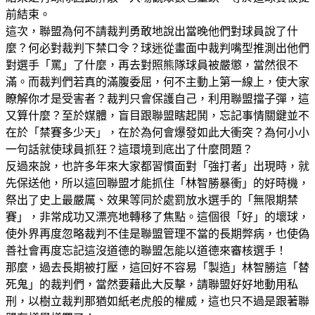
前結束。
這次，聯盟為何不請裁判勇敢地說出當晚他們對球員說了什
麼？何必對裁判下禁口令？球迷從畫面中裁判嘴型推測出他們
對選手「罵」了什麼，再去對照熊隊球員被嚴懲，當然很不
滿。而裁判們若真的滿腹委屈，何不主動上第一線上，使大家
瞭解你才是受害者？裁判只會保護自己，利用聯盟擋子彈，這
又算什麼？至於媒體，盲目跟聯盟瞎起鬨，忘記事情關鍵並不
在於「禁賽多少天」，在於為何會爆發如此大衝突？為何小小
一句話就使球員抓狂？這環境到底出了什麼問題？
反過來說，也許多年來大家都習慣面對「強打者」出現時，就
先保送他，所以這回聯盟才能抓住「林智勝暴衝」的好時機，
祭出了史上最嚴厲、效果等同於處罰放水選手的「無限期禁
賽」，非常成功又漂亮地轉移了焦點。這個很「好」的壞球，
使外界再度忽略裁判不佳是聯盟管理不當的長期弊病，也使偽
善社會再度忘記這沒道德的聯盟怎能以道德來審核選手！
那麼，過去長期被打壓，這回好不容易「製造」林智勝這「替
死鬼」的裁判們，當然要藉此大反擊，請聯盟好好地動用私
刑，以樹立裁判那猶如紙老虎般的權威，這也只不過是跟著聯