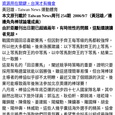
資源用在關鍵，台灣才有機會
黃冠雄 - Taiwan News
運動體育
本文原刊載於 Taiwan News周刊 254期 2006/9/7（黃冠雄／邊
邊角角棒球論壇成員）
由於距離刊出日期已超過兩年，有時效性的問題，這點還請讀
者見諒。
戰國齊國田忌喜歡賽馬，但因對手齊王每等級的馬都較強悍，
所以他大多都輸，後來孫臏建議：以下等馬對齊王的上等馬，
以上等馬對齊王的中等馬，以中等馬對齊王的下等馬，結果二
比一取勝。
這是有名的「田忌賽馬」，闡述競爭時策略的重要，證明只要
採用策略適當就能以弱勝強。雖這道理簡單易懂，但台灣棒球
主導者的棒協似乎卻不太明瞭，最近又做了個錯誤的決定，後
果可能導致兩年後無法參加北京奧運的棒球賽！
八月底，棒協公佈年底亞運的初步四十七人國家隊名單，其中
赫然出現以下旅外球員：郭泓志、耿伯軒、鄭錡鴻、增菘瑋、
羅錦龍、陳偉殷、姜建銘、陽耀勳、陳鏞基、羅國輝、胡金
龍、陽仲壽、林威助，這些人幾乎囊括海外選手的精英，協會
並表示將盡力爭取他們同意與賽。希望集合好手以組成最強隊