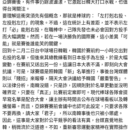
亞錦賽後，有件事仍餘波盪漾，它激起日韓大打口水戰，也值
得台灣關注。
要理解這衝突須先有個概念，那就是棒球的：「左打剋右投、
左投剋左打」的現象。不過，這在統計上有差距，並不表示左
打「必」能剋右投，在職棒中，己隊先發也未必會因對方投手
而大幅調整。然而，若在一場決勝負的國際賽，這小差異「可
能」就是賽後誰能笑的關鍵。
回到十二月二日台中球場日韓戰，韓國於賽前約一小時交出對
右投的名單，但後來其總教練看到日本投手為左投，於是大幅
變動，在賽前又送出另一份。這讓日本大表不滿，即刻向大會
抗議，可是，球賽還是照韓國「新」名單進行，事後台灣媒體
則以「賤招」來報導，隔天大會決議給予韓國「嚴重警告」。
以法律分析，南韓沒錯，只是詐，因規則對於名單更動並沒明
確界定，只要在「真正」比賽前定案即可。現代棒球各隊會提
早寫名單是配合大會，讓主辦有時間去公布在球場看板以及轉
播螢幕。而且，亞錦賽賽前會議中也認可此設定，只要求各隊
不要再換，請大家「君子」，所以南韓事後也只被小懲處。
因此，這事是大家對於公平競爭的看法有異，台媒直覺地批
韓，稍微流於泛道德。不如，重新審思運動家精神在實際操作