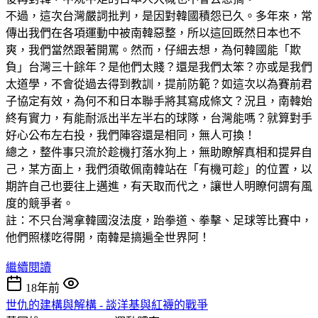
不過，這次台灣嚴詞批判，是因對韓國積怨已久。多年來，常
傳出我們在各項運動中被南韓惡整，所以這回既然日本也不
爽，我們當然跟著開罵。然而，仔細去想，為何韓國能「欺
負」台灣三十餘年？是他們太賤？還是我們太笨？亦或是我們
太道學，不會從過去得到教訓，提前防範？如這次以為賽前君
子協定有效，為何不和日本聯手將其寫成條文？況且，南韓始
終有實力，有能耐派出半左半右的球隊，台灣能嗎？就算對手
好心公布左右投，我們陣容還是相同，無人可換！
總之，整件事只流於趁機打落水狗上，無助瞭解真相和提昇自
己，某方面上，我們須敬佩南韓站在「有機可趁」的位置，以
期許自己也要往上邁進，有天取而代之，讓世人明瞭何謂有風
度的競爭者。
註：不只台灣拿韓國沒法度，跆拳道、拳擊、足球等比賽中，
他們照樣吃得開，南韓是搞遍全世界阿！
繼續閱讀
18年前
世仇的建構與解構 - 談洋基與紅襪的戰爭