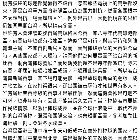
稍有腦袋的球迷都覺贏得不踏實，怎麼那些電視上的高手都沒
來？即是台灣單方面將洲際盃定位為國力對抗，然而各國根本
不太想對抗，場面尷尬。唯一例外是古巴，因他們現在的思維
仍如同早期台灣，所以精英參賽。
也許有人會建議乾脆自辦高規格國際賽，如八零年代高雄港都
盃，荷蘭每年也都有哈連盃。這似乎是可行，與其等待和列強
輪流主辦，不如自創新局。然而，面對棒總承認的大賽洲際盃
時，某些國家都不大理時，請問他們為何要賣面子給台灣的新
比賽，助台灣棒球發展？而反觀我們還不是每年都派培訓隊去
荷蘭，哪屆計較過哈連盃成績，不過藉此練兵罷了。所以若台
灣真新辦賽事，其下場可能更慘，將是籃球瓊斯盃的翻版，成
井底之蛙，在家打得很爽，卻出國被羞辱時才知世界有多大。
唯有辦經典賽等級的賽事才是最佳解，然而這機會卻是可遇不
可求，也非年年有，因此不能當長久之策。當下棒協若真要操
作民族情感，以激化棒球成長，並在全球化浪潮中，取代不長
進的台灣職棒，繼續和國際交流，應棄短期盃賽，參考加勒比
海經驗，創立亞洲冬季聯盟。
台灣是亞洲三強中唯一冬天可低成本在室外打棒球的國家，相
對情況如同中南美對北美，這是壓倒性的天然優勢，因此應以