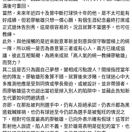
滿後可重回。
當然，未來年近四十及曾中斷打球快十年的他，是不太可能有
好成績，但若廖敏雄只想一償心願，有個生涯紀念最終打席或
正式退休告別秀，這是很容易的。況且就算不當選手，也可任
教練。
此外，與他接觸的是近來銳意革新並刻意與保守聯盟槓上的統
一隊，所以統一是否為善意第三者或有心人，兩方已達成協
議，彼此互相幫襯，為將來成就「高人氣的統一教練廖敏雄」
而努力？
其二這是否只為圓自己夢想，變相成污點證人？間接指控當年
他的隊友。廖敏雄形象算不錯，就算後來涉賭，在球迷心中大
多推測他應是受到同儕或學長脅迫，或被設計，並非帶頭者。
而廖敏雄這次也説出當初是掉入別人的陷阱中，並藉此告知新
生代要如何閃避誘惑。
亦即，在那批被判刑選手中，仍有人拒絕承認，仍表示都為黑
道栽贓嫁禍，也仍有球迷至今仍認為選手是被冤旺的情況之
下，相對可信度最高的廖敏雄，已向外表示確有假球！這等於
影射他人說謊，陷人於不義。至於雄哥表明是從犯的當下，也