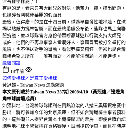
盟有樣學樣罷了！
有趣的是，看來只有大師兄敢對決，他奮力一撞，撞出問題，
也撞碎台灣職棒華麗的假面具！
最後，值得慶幸的是在十四日前，球迷早自發性地串連，在球
場以貼紙力挺林智勝。而在最終懲處公布後，熊隊也馬上向聯
盟抗議，並以球隊官方身份帶頭呼籲球迷以行動支持大師兄。
或許，他們的不再息事寧人當爛好人、寧願冒著被打全壘打的
風險，也不保送對手的舉動，看似莽撞又瘋狂，但卻也是台灣
職棒希望之所在－－唯有面對，才能解決問題，才能進步。
繼續閱讀
18年前
如何愛棒球才是真正愛棒球
黃冠雄 - Taiwan News
運動體育
本文原刊載於Taiwan News 337期 2008/4/10（黃冠雄／邊邊角
角棒球論壇成員）
如預料地，台灣棒球隊順利在鬧熱滾滾的八搶三奧運資格賽中
勝出，將可參加今年的北京奧運，但不如台灣職棒主事者預料
的，這熱潮並未提昇台灣本土職棒聯盟的票房，即便台職自認
聰明地把球季緊緊排在資格賽後，試圖搶搭便車。而且在時序