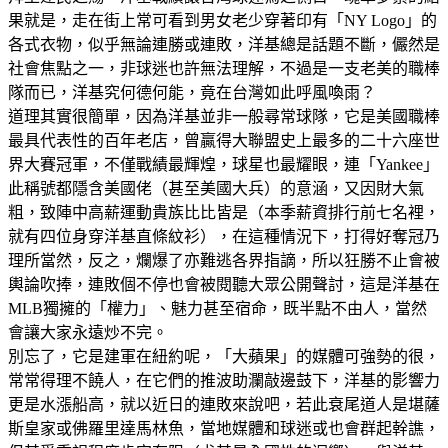
果就是，走在街上常可看到男女老少穿著印有「NY Logo」的
各式衣物，似乎無論連勝或連敗，洋基總是話題不斷，儼然是
社會焦點之一，非球迷也許無法理解，不過是一支老美的職棒
隊而已，洋基究何德何能，竟在台灣如此呼風喚雨？
道理其實很簡單，因為洋基並非一般尋常球隊，它是美國職棒
最具代表性的百年老店，曾贏得大聯盟史上最多的二十六座世
界大賽冠軍，不僅戰績最輝煌，球星也最耀眼，連「Yankee」
此稱號都隱含美國佬（甚至美國大兵）的意涵，又因財大氣
粗，致陣中高薪運動貴族比比皆是（本季薪資排行前七名裡，
就有四位身穿洋基直條紋衫），在這種情況下，打得好奪冠乃
理所當然，反之，爛爆了亦難逃各界指謫，所以狂勝不止會被
輿論吹捧，連敗個不停也會被閱聽大眾公開聲討，這是洋基在
MLB獨擁的「權力」、魅力甚至宿命，既半點不由人，當然
會讓大家永遠炒不完。
別忘了，它是建軍在紐約呢，「大蘋果」的媒體可強勢的很，
常常得理不饒人，在它們的推波助瀾敲邊鼓下，洋基的影響力
更是水漲船高，就以近日的連敗來說吧，若此衰尾道人是堪薩
斯皇家或佛羅里達馬林魚，當地媒體和球迷或也會群起幹譙，