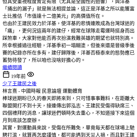
但其受重視程度肯定有限（尤其是全國性的迴響），與洋基
「捅出的漏子」就是無法相提並論，這正是洋基之所以能獲富
士比推估「市值達十二億美元」的高價值所在。
也由於王建民效力於洋基，使洋基的悲情連敗成為台灣球迷的
「痛」，更何況這兩年的建仔，經常在球隊走霉運時挺身而出
踩煞車，大家對他能否再次扮演救難英雄的期望也就特別高。
所幸根據過往經驗，洋基季初一塌糊塗，但後來還是晉級季後
賽的紀錄亦所在多有，建仔歸隊後，洋基否極泰來的態勢應已
蓄勢待發了，所以咱也沒啥好擔心的。
繼續閱讀
19年前
少了王建民之後
林言熹 - 中國時報 民意論壇
運動體育
棒球迷期盼已久的春天即將來到，只可惜事事難料，在距離大
聯盟開打不到十天，接連傳出郭泓志、王建民受傷得缺席三、
四個禮拜的消息，讓球迷們頓時失去重心，不知道接下來這個
月到底該怎麼辦。
其實，對運動員來說，受傷在所難免，畢竟每天都在球場上馳
騁打滾，就算再怎麼謹慎，都可能遇到天災人禍，而且對王建