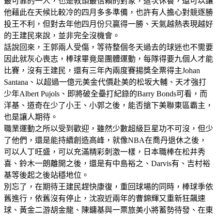
最可靠的一人，也是教頭最信賴的對象，這次休養，還可以讓
他藉此在天候比較冷的四月多多準備，也許有人擔心對競逐勝
投王不利，但對去年他四月份只贏得一勝、天氣越熱表現越好
的王建民來說，並非完全沒機會。
話說回來，王郭兩人受傷，等待整個冬天過去的球迷也不需要
因此就灰心喪志，棒球畢竟是團體運動，每隊得要九個人才能
比賽，沒有王建民，還有三年內兩度賽揚獎全票得主Johan
Santana、以超過一億元美金代價赴美的松坂大輔、天才強打
少年Albert Pujols、即將破全壘打紀錄的Barry Bonds可看，而
洋基、道奇在少了小王、小郭之後，能否搶下美聯東區霸主，
也是讓人期待。
職業運動之所以受到歡迎，雖然少數超級巨星功不可沒，但少
了他們，還是能持續創造高峰，就像NBA在喬丹退休之後，
可以人丁旺盛，可以充滿精彩刺激一樣，日本職棒在松井秀
喜、鈴木一朗離開之後，還是有中島裕之、Darvis有、吉村裕
基等後起之後站穩地位。
別忘了，在期待王建民趕快康復，重回球場的同時，棒球季依
舊進行，依舊沒有停止，沈寂近兩年的曹錦輝又重新狂飆速
球、黃金二游胡金龍、陳鏞基與一票旅美小將蓄勢待發、在東