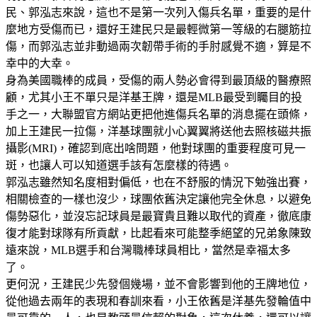
民、郭泓志來說，這也不是第一次列入傷兵名單，重要的是什
麼地方受傷而已，還好王建民只是最輕微第一等級的右腿筋拉
傷，而郭泓志並非動過兩次韌帶手術的手肘感覺不適，算是不
幸中的大幸。
身為美國職棒的成員，受傷的兩人勢必會得到最頂級的醫療照
顧，尤其小王不單只是洋基王牌，還是MLB最受到矚目的投
手之一，大聯盟官方網站更把他進傷兵名單的消息擺在頭條，
加上王建民一拉傷，洋基球團就小心翼翼將送他去照核磁共振
攝影(MRI)，確認到底出啥問題，他對球團的重要程度可見一
斑，也讓人可以知道選手該有怎麼樣的待遇。
郭泓志雖然知名度相對偏低，也在不舒服的情況下勉強出賽，
相關檢查的一樣也沒少，球團依舊決定讓他完全休息，以避免
傷勢惡化，並沒忘記球員是最寶貴且難以取代的資產，徹底康
復才能對球隊有所貢獻，比起看來可能整季絕望的兄弟象陳致
遠來說，MLB選手和台灣職棒球員相比，當然是幸福太多
了。
更何況，王建民少先發個幾場，並不會影響到他的王牌地位，
從他過去兩年的表現和春訓來看，小王依舊是洋基先發輪值中