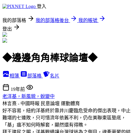
登入
我的部落格
我的部落格後台
我的帳號
登出
◆邊邊角角棒球論壇◆
相簿
部落格
名片
19年前
老洋基，新風貌，蛻變中
林言熹 - 中國時報 民意論壇
運動體育
好不容易，紐約洋基終於靠井川慶臨危受命的傑出表現，中止
難堪的七連敗，只可惜流年依舊不利，仍在美聯東區墊底，
「基」瘟不知何時解套，顯然還有得瞧。
拜王建民之賜，洋基戰績讓台灣球迷為之側目，魂牽夢縈的結