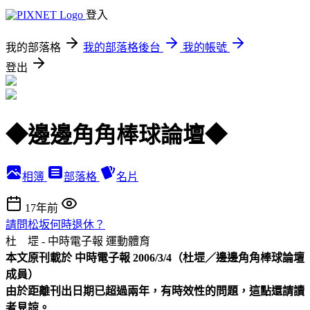
登入
我的部落格
我的部落格後台
我的帳號
登出
◆邊邊角角棒球論壇◆
相簿
部落格
名片
17年前
請問松坂何時退休？
杜 堽 - 中時電子報
運動體育
本文原刊載於 中時電子報 2006/3/4（杜堽／邊邊角角棒球論壇
成員）
由於距離刊出日期已超過兩年，有時效性的問題，這點還請讀
者見諒。