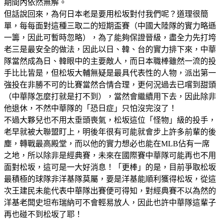
期間內依然無解。
但話說回來，為何日本老是要用松坂對付我們呢？道理很簡
單，每每面對這種三取二的短期盃賽（中國大陸隊的實力略遜
一籌，因此可暫時忽略），為了能夠保證晉級，盡全力先打垮
老三是最安全的做法，因此以日、韓、台的實力排下來，中華
隊當然成為日、韓眼中的主要敵人，而日本職棒雖然一流的投
手比比皆是，但松坂大輔無疑是最具代表性的人物，派出第一
強投在非勝不可的比賽當然合情合理，更何況過去已嚐到甜頭
（中華隊怎麼打就是打不到），當然會繼續用下去，因此除非
他退休，不然中華隊的「恐日症」只怕沒完沒了！
不過大夥兒也不用太垂頭喪氣，松坂這位「怪物」級的投手，
老早就被大聯盟盯上，明後年很有可能就會步上許多前輩的後
塵，轉戰最高殿堂，而以他的實力想必也能在MLB佔有一席
之地，所以除非是經典賽，未來在國際賽中華隊可能再也不用
面對松坂，這可是一大好消息！「更棒」的是，目前爭取松坂
最積極的球隊非洋基隊莫屬，要是洋基能順利獲得松坂，從這
次王建民未能代表中華隊出賽便可得知，對經典賽不以為然的
洋基老闆史坦布瑞納可不會輕易放人，因此也許中華隊這輩子
再也碰不到松坂了耶！