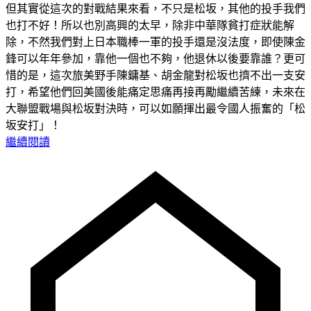
但其實從這次的對戰結果來看，不只是松坂，其他的投手我們
也打不好！所以也別高興的太早，除非中華隊貧打症狀能解
除，不然我們對上日本職棒一軍的投手還是沒法度，即使陳金
鋒可以年年參加，靠他一個也不夠，他退休以後要靠誰？更可
惜的是，這次旅美野手陳鏞基、胡金龍對松坂也擠不出一支安
打，希望他們回美國後能痛定思痛再接再勵繼續苦練，未來在
大聯盟戰場與松坂對決時，可以如願揮出最令國人振奮的「松
坂安打」！
繼續閱讀