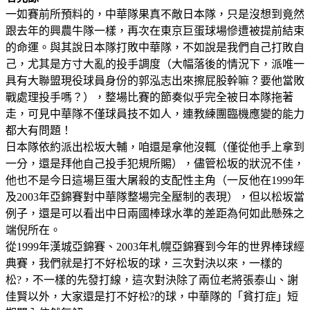
一如賽前所預料的，中華隊果真不敵日本隊，只是沒想到竟然
跟去年的興農牛隊一樣，再次在東京巨蛋球場慘遭被提前結束
的命運。與其說日本隊打敗中華隊，不如說是我們自己打敗自
己，尤其是方寸大亂的投手調度（大幅落後的情況下，派唯一
具有大聯盟現役球員身份的郭泓志出來擦屁股幹嘛？要他當敗
戰處理投手嗎？），整場比賽的節奏似乎完全被日本隊拖著
走，可見中華隊不僅球員技不如人，連教練團臨機應變的能力
都大有問題！
日本隊依約派出松坂大輔，咱還是拿他沒輒（僅從他手上拿到
一分，還是拜他自己投手犯規所賜），儘管松坂的狀況不佳，
他也不是今日這場巨蛋大屠殺的支配性主角（一反他在1999年
及2003年亞錦賽對中華隊整場完全壓制的表現），但以松坂當
例子，還是可以看出中日兩國棒球水準的差距為何如此懸殊之
端倪所在。
從1999年漢城亞錦賽、2003年札幌亞錦賽到今年的世界棒球經
典賽，我們就是打不好松坂的球，三次對決以來，一樣的
松?，不一樣的先發打線，這次對決除了兩位老將張泰山、謝
佳賢以外，大家還是打不好松?的球，中華隊的「貧打症」短