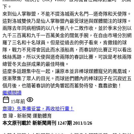
下。
來到仙人掌聯盟，不能不提洛城兩大名門—道奇隊和天使隊。
這對洛城雙俠乃是仙人掌聯盟內最受球迷與媒體關注的球隊。
兩隊去年同病相憐的以八十勝八十二敗作收，並於季末分別以
九千三百萬和九千一百萬美金的闊氣手腕，在自由市場分別網
羅了三名和十名球員。但是從過去的例子看來，肯撒錢的球
隊，戰力不見得會因此而水漲船高，而春訓的比賽正可以看出
蛛絲馬跡，所以天使與道奇兩隊的春訓比賽，可說是考核兩隊
總管冬天血拼成果的最佳時機。
這麼多話題集中在一起，讓原本並非棒球媒體寵兒的鳳凰城，
逐漸聚集了眾人的目光。而球迷們體內的棒球因子在沉寂近五
個月後，也隨著春訓的號角響起而蓄勢待發、蠢蠢欲動！
繼續閱讀
15年前
章瑋》先準備妥當，再收拾行囊！
章 瑋 - 新新聞
運動體育
本文原刊載於 新新聞周刊 1247期 2011/1/26