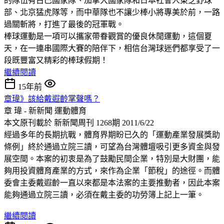
的隊伍有古巴國家隊、加拿大國家隊和日本社會人東芝野球
部、北京猛虎隊等，而中華隊也不讓少棒小將專美於前，一路
過關斬將，打進了最後的冠軍戰。
棒球運動是一項可以攜家帶眷觀賞的優良休閒運動，這個夏
天，在一連串國際大賽的陪伴下，相信台灣球迷們都享受了一
段既豐富又精彩的棒球假期！
繼續閱讀
15年前
章瑋》該給戴遐齡掌聲嗎？
章 瑋 - 新新聞
運動體育
本文原刊載於 新新聞周刊 1268期 2011/6/22
經過多年的長期抗戰，體育界期盼已久的「運動產業發展獎助
條例」終於通過立院三讀，可望為台灣體壇吸引更多資金與發
展空間。本案的初衷是為了鼓勵民間企業，特別是大財團，能
夠用投資體育產業的方式，來作為企業「節稅」的途徑。而體
委會主委戴遐齡一直以來都是本法案的主要推動者，因此本案
能夠通過立院三讀，必須在戴主委的功勞簿上記上一筆。
繼續閱讀