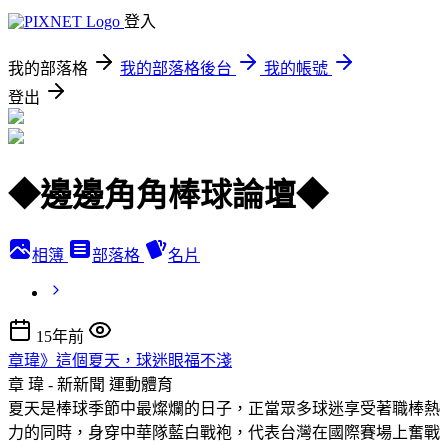
登入
我的部落格
我的部落格後台
我的帳號
登出
◆邊邊角角棒球論壇◆
相簿
部落格
名片
15年前
章瑋》這個夏天，球迷眼福不淺
章 瑋 - 新新聞
運動體育
夏天是棒球季節中最燦爛的日子，正當眾多球迷享受著職棒熱
力的同時，身穿中華隊藍白戰袍，代表台灣在國際賽場上奮戰