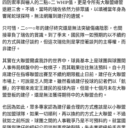
四防禦率與嚇人的二點○二 WHIP值，更是令所有大聯盟總管
退避三舍。不過，當時的瑞佐依然力排眾議，以填補當年身為
響尾蛇球探時，無法網羅到建仔的遺憾。
只可惜，二○一○年的建仔終究還是無法突破傷痛陰影，也間
接辜負了瑞佐的賞識。到了季末，國民隊一如預期的以不續約
的方式與建仔談約，但這次瑞佐則是掌控著談判的主導權，而
非建仔。
其實在大聯盟爾虞我詐的世界中，球員基本上是球團與球團間
人事佈局棋盤中的一枚棋子，而其戰果往往無法預料。自十月
底建仔在指導聯盟出賽至不續約期限截止日前，建仔在大聯盟
市場上，可說是乏人問津。雖然看過建仔投球的記者們以「骯
髒」的字眼來肯定王建民的投球內容，但是十七個月未在大聯
盟登板的建仔，還是無法獲得期待中的大聯盟合約。
也因為如此，眾多專家認為建仔最合理的方式應該是以小聯盟
約加盟球隊，如果一切順利，再以換約的方式上大聯盟。不過
就如之前所說，球團之間的人事戰爭乃是不可預料的。就當國
民隊與建仔的經紀公司談判再度破裂時，失去塞揚級投手克里