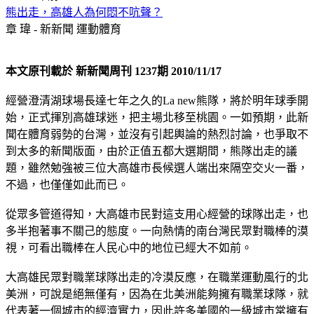
熊出走，高雄人為何悶不吭聲？
章 瑋 - 新新聞
運動體育
本文原刊載於 新新聞周刊 1237期 2010/11/17
經營澄清湖球場長達七年之久的La new熊隊，將於明年球季開
始，正式揮別高雄球迷，把主場北移至桃園。一如預期，此新
聞在體育弱勢的台灣，並沒有引起輿論的熱烈討論，也爭取不
到太多的新聞版面，由於正值五都大選期間，熊隊出走的議
題，雖然勉強被三位大高雄市長候選人端出來隔空交火一番，
不過，也僅僅如此而已。
從眾多管道得知，大高雄市民對這支用心經營的球隊出走，也
多半抱著事不關己的態度。一向熱情的南台灣民眾對職棒的漠
視，可看出職棒在人民心中的地位已經大不如前。
大高雄民眾對職業球隊出走的冷漠反應，在職業運動風行的北
美洲，可說是絕無僅有，因為在北美洲能夠擁有職業球隊，就
代表著一個城市的經濟實力，因此許多美國的一級城市常擁有