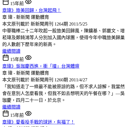
15年前
章瑋》旅美回歸，台灣起飛！
章 瑋 - 新新聞
運動體育
本文原刊載於 新新聞周刊 1264期 2011/5/25
中華職棒二十二年吹起一股旅美回歸風，陳鏞基、郭嚴文、增
菘瑋及鄭錡鴻等人分別加入國內球團，使得今年中職旅美歸巢
的人數創下歷年來的新高。
繼續閱讀
15年前
章瑋》吳珈慶西進，衝「撞」台灣體壇
章 瑋 - 新新聞
運動體育
本文原刊載於 新新聞周刊 1260期 2011/4/27
「我知道走了一條最不能被原諒的路，但不求人諒解，我當然
會在意別人怎麼看我，但我不如去想明天的午餐在哪？」—吳
珈慶，四月二十一日，於北京。
繼續閱讀
15年前
章瑋》愛看投手戰的球迷，有福了！