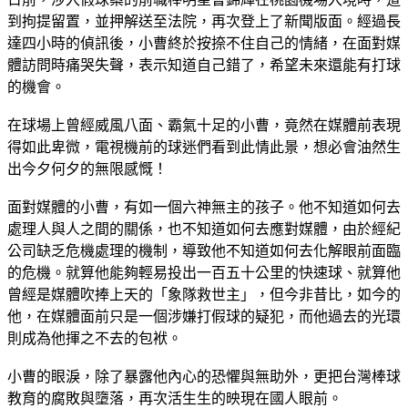
到拘提留置，並押解送至法院，再次登上了新聞版面。經過長
達四小時的偵訊後，小曹終於按捺不住自己的情緒，在面對媒
體訪問時痛哭失聲，表示知道自己錯了，希望未來還能有打球
的機會。
在球場上曾經威風八面、霸氣十足的小曹，竟然在媒體前表現
得如此卑微，電視機前的球迷們看到此情此景，想必會油然生
出今夕何夕的無限感慨！
面對媒體的小曹，有如一個六神無主的孩子。他不知道如何去
處理人與人之間的關係，也不知道如何去應對媒體，由於經紀
公司缺乏危機處理的機制，導致他不知道如何去化解眼前面臨
的危機。就算他能夠輕易投出一百五十公里的快速球、就算他
曾經是媒體吹捧上天的「象隊救世主」，但今非昔比，如今的
他，在媒體面前只是一個涉嫌打假球的疑犯，而他過去的光環
則成為他揮之不去的包袱。
小曹的眼淚，除了暴露他內心的恐懼與無助外，更把台灣棒球
教育的腐敗與墮落，再次活生生的映現在國人眼前。