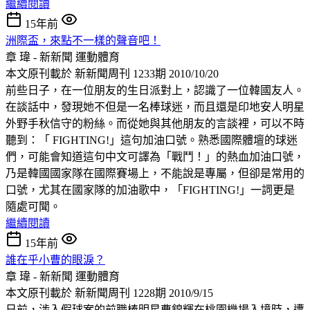
繼續閱讀
15年前
洲際盃，來點不一樣的聲音吧！
章 瑋 - 新新聞
運動體育
本文原刊載於 新新聞周刊 1233期 2010/10/20
前些日子，在一位朋友的生日派對上，認識了一位韓國友人。
在談話中，發現她不但是一名棒球迷，而且還是印地安人明星
外野手秋信守的粉絲。而從她與其他朋友的言談裡，可以不時
聽到：「 FIGHTING!」這句加油口號。熟悉國際體壇的球迷
們，可能會知道這句中文可譯為「戰鬥！」的熱血加油口號，
乃是韓國國家隊在國際賽場上，不能說是專屬，但卻是常用的
口號，尤其在國家隊的加油歌中，「FIGHTING!」一詞更是
隨處可聞。
繼續閱讀
15年前
誰在乎小曹的眼淚？
章 瑋 - 新新聞
運動體育
本文原刊載於 新新聞周刊 1228期 2010/9/15
日前，涉入假球案的前職棒明星曹錦輝在桃園機場入境時，遭