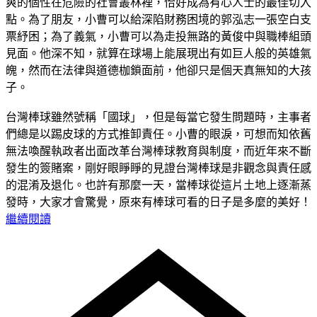
爽的個性在危險的社會叢林裡，恰好成為有心人士的最佳切入
點。為了朋友，小曹可以給深陷財務困境的郭泓志一張空白支
票紓困；為了義氣，小曹可以為走投無路的黃俊中與職棒組頭
見面。他深不知，就算在球場上能展現出有如巨人般的英雄氣
魄，然而在法律與道德枷鎖面前，他卻只是個天真無知的大孩
子。
台灣棒球雖然號稱「國球」，但是每當它發生問題時，主事者
們總是以踢皮球的方式推卸責任。小曹的眼淚，可想而知依舊
無法喚醒執政者出面改革台灣棒球教育與制度，而近年來不斷
發生的簽賭案，剛好眼睜睜的見證台灣棒球是非觀念與責任感
的混淆及退化。也許有那麼一天，當棒球從這片土地上逐漸蒸
發時，大家才會驚覺，原來有棒球可看的日子是多麼的美好！
繼續閱讀