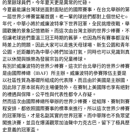
的業餘球員們，今年夏天更是異常的忙碌。
今夏最能讓台灣球迷面對面貼近的國際賽事，在台北舉辦的第
一屆世界少棒賽當屬首選。老一輩的球迷們都對上個世紀七○
年代，中華小將於威廉波特拿下世界冠軍，全民挑燈夜戰，舉
國歡騰的景象記憶猶新。而這次由台灣主辦的世界少棒賽，不
但讓老球迷們重溫三冠王時期的舊夢，也因為所有賽事都沒有
時差上的問題，因此大家可以走進天母球場、新生公園和青年
公園，近距離的為中華小將們加油打氣，同時也可以見識到真
正以休閒與娛樂為發展宗旨的兒童棒球。
有別於威廉波特的世界少棒賽，這次於台北舉行的世界少棒賽
是由國際棒總（IBAF）所主辦。威廉波特的參賽隊伍主要是
以社區性質為基礎所組成的代表隊，而且由於美國是主辦國，
因此除了原本就有的主場優勢外，在賽制上美國隊也享有絕對
的禮遇與保障，公平性與代表性都令人存疑。
然而這次由國際棒總所舉辦的世界少棒賽，從組隊、賽制到賽
程安排，都依照國際賽事的標準來進行，所以這次世界少棒賽
的冠軍隊伍，才是名副其實的世界冠軍。而中華隊也不負眾望
闖進決賽，並且在爆滿觀眾加油聲中力克古巴，留下了極具歷
史意義的冠軍盃。