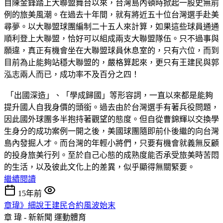
自陳金鋒踏上大聯盟舞台以來，台灣島內頓時掀起一股史無前
例的旅美風潮。在過去十年間，就有將近五十位台灣選手赴美
尋夢。以大聯盟球團編制二十五人來計算，如果這些球員通通
順利登上大聯盟，恰好可以組成兩支大聯盟隊伍。只不過事與
願違，真正有機會坐在大聯盟球員休息室的，只有六位，而到
目前為止能夠站穩大聯盟的，嚴格算起來，更只有王建民與郭
泓志兩人而已，成功率不及百分之四！
「出國深造」、「學成歸國」等形容詞，一直以來都是能夠
提升國人自我身價的頭銜。過去由於台灣選手有著兵役問題，
因此國外球團多半抱持著觀望的態度。但自從曹錦輝以交換學
生身分的成功案例一開之後，美國球團隨即前仆後繼的向台灣
島內發掘人才。而台灣的年輕小將們，只要有機會就義無反顧
的投身旅美行列。至於自己心態的成熟度能否承受旅美時苦悶
的生活，以及彼此文化上的差異，似乎顯得無關緊要。
繼續閱讀
15年前
章瑋》細說王建民合約風波始末
章 瑋 - 新新聞
運動體育