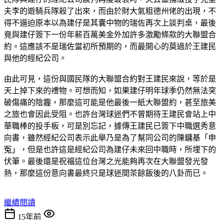
夫李的遊騎兵隊殺了出來，而由於財大氣粗德州佬的出現，不
得不逼迫原本以為建仔是其囊中物的瑞佐再次上談判桌，最後
竟與建仔簽下一份年薪百萬美金外加許多激勵條款的大聯盟合
約。這應該不是瑞佐當初所預期的，而最開心的莫過於王建民
與他的經紀公司。
由此可見，這份與國民隊的大聯盟合約對王建民來說，等於是
天上掉下來的禮物。可想而知，如果建仔明年球季仍然無法突
破傷痛的陰霾，那麼這可能是他最後一紙大聯盟約，甚至旅美
之旅也會因此受阻。也許台灣球迷們不曾期待王建民會站上中
華職棒的投手板，可是別忘記，據傳王建民已簽下中職選秀意
向書，雖然經紀公司表示此舉乃是為了幫同公司的陳鏞基「申
冤」，但是也許這是經紀公司為建仔未來回中職時，所埋下的
伏筆。最後還是祝福這位台灣之光能夠再次在大聯盟發光發
熱，那麼這份意向書最終只是球迷間茶餘飯後的八卦而已。
繼續閱讀
15年前