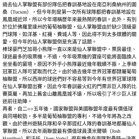
過去仙人掌聯盟有部份隊伍把春訓基地設在南亞利桑納州的圖
桑（Tucson），但今年則是第一次所有球隊都把春訓基地設在
鳳凰城近郊，所以今年堪稱歷年來最熱鬧的春訓。此外，有別
於位於佛羅里達州的葡萄柚聯盟，仙人掌聯盟由於缺少頂級豪
門球隊，如洋基、紅襪、費城人等，因此得不到太多媒體的關
愛，但今年的仙人掌聯盟倒是充滿了話題。
棒球豪門芝加哥小熊隊一直以來是仙人掌聯盟中，票房最佳、
球迷最多的吸票機。不過，今年吸票機的寶座可能將面臨換人
坐坐看的窘境。原因不外乎小熊隊最近幾年戰績不振，上季總
冠軍巨人隊可望取而代之。由於過去幾年世界冠軍都隸屬葡萄
柚聯盟，所以西岸的球迷們好不容易等到今年有世界冠軍球隊
在仙人掌聯盟出賽，因此今年春訓最火紅的門票非巨人隊的比
賽莫屬，再加上舊金山離鳳凰城不遠，所以吸引了不少巨人球
迷前往助陣。
再者，自二○○五年後，國家聯盟與美國聯盟年度最有價值球
員同場較勁，多半是葡萄柚聯盟的專利，不過今年將為之改
觀。由於德州遊騎兵隊和辛辛那提紅人隊的春訓基地都屬仙人
掌聯盟，所以去年兩聯盟最有價值球員漢米爾頓（Josh
Hamilton）和沃托（Joey Votto）很有機會在兩隊對壘時一決高