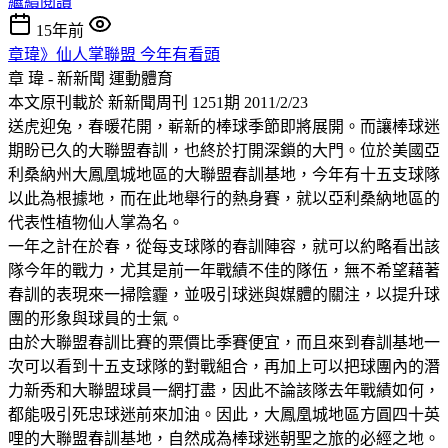
繼續閱讀
15年前
章瑋》仙人掌聯盟 今年有看頭
章 瑋 - 新新聞
運動體育
本文原刊載於 新新聞周刊 1251期 2011/2/23
送虎迎兔，春暖花開，嶄新的棒球季節即將展開。而讓棒球迷
期盼已久的大聯盟春訓，也終於打開深鎖的大門。位於美國亞
利桑納州大鳳凰城地區的大聯盟春訓基地，今年有十五支球隊
以此為根據地，而在此地舉行的熱身賽，就以亞利桑納地區的
代表性植物仙人掌為名。
一年之計在於春，從每支球隊的春訓陣容，就可以約略看出該
隊今年的戰力，尤其是前一年戰績不佳的隊伍，無不希望藉著
春訓的表現來一掃陰霾，並吸引球迷與媒體的關注，以提升球
團的形象與球員的士氣。
由於大聯盟春訓比賽的票價比季賽便宜，而且來到春訓基地一
次可以看到十五支球隊的對戰組合，再加上可以把球團內的潛
力新秀和大聯盟球員一網打盡，因此不論該隊去年戰績如何，
都能吸引死忠球迷前來加油。因此，大鳳凰城地區方圓四十英
哩的大聯盟春訓基地，自然成為棒球迷朝聖之旅的必經之地。