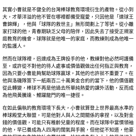
其實小曹就是不健全的台灣棒球教育環境衍生的產物。從小到
大，才華洋溢的他不管在哪裡都備受寵愛，只因他是「速球王
曹錦輝」，他與「球隊的救世主」無形間劃上了等號。從小離
家打球的他，青春期缺乏父母的陪伴，因此失去了接受正規家
庭教育的機會，球隊就是他唯一的家庭，而教練則成為他唯一
的監護人。
然而在球隊裡，迅速成為王牌投手的他，教練對他必然呵護備
至，或許從不對他的待人處事或價值觀做出任何指正與教育，
因為只要小曹能夠幫助球隊贏球，其他的也許就不重要了。在
他與洛磯隊簽下一紙兩百二十萬美金合約的當下，他的價值觀
從此轉變，棒球不再是他過去所單純熱愛的課外活動，反而成
為他飛黃騰達、鯉躍龍門的唯一捷徑。
在如此偏執的教育環境下長大，小曹就算登上世界最高水準的
棒球殿堂大聯盟，可是他對人與人之間關係的拿捏，以及對金
錢的價值觀，可能只有稚齡兒童的程度。而在球隊中當慣領袖
的他，早已養成為人四海的闊氣與手腕，但他從不知道，他豪