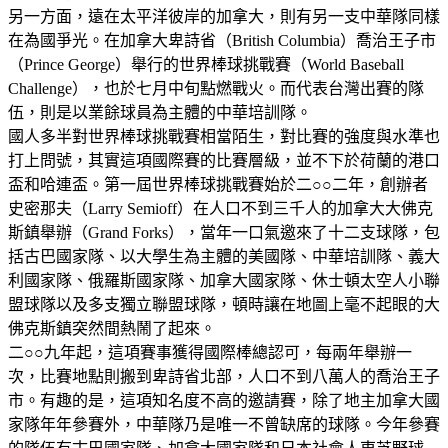
另一方面，遠在太平洋彼岸的加拿大，則有另一支中華隊同樣
在為國爭光。在加拿大卑詩省（British Columbia）喬治王子市
（Prince George）舉行的世界棒球挑戰賽（World Baseball
Challenge），也於七月中旬點燃戰火。而代表台灣出賽的隊
伍，則是以業餘球員為主體的中華培訓隊。
國人多半對世界棒球挑戰賽相當陌生，對比賽的強度與水準也
打上問號，其實這項國際賽的比賽層級，並不下於荷蘭的港口
盃和哈連盃。第一屆世界棒球挑戰賽始於二○○二年，創辦者
史密那夫（Larry Semioff）在人口不到三千人的加拿大大佛克
斯鎮舉辦（Grand Forks），當年一口氣邀來了十二支球隊，包
括古巴國家隊、以大學生為主體的美國隊、中華培訓隊、義大
利國家隊、俄羅斯國家隊、加拿大國家隊、休士頓太空人小聯
盟球隊以及多支獨立聯盟球隊，頓時讓在地圖上毫不起眼的大
佛克斯鎮突然間熱鬧了起來。
二○○九年起，這項賽事獲得國際棒總認可，每兩年舉辦一
次，比賽地點則搬到卑詩省北部，人口不到八萬人的喬治王子
市。有趣的是，這項知名度不高的邀請賽，除了地主加拿大國
家隊年年參賽外，中華隊乃是唯一不曾缺席的球隊。今年參賽