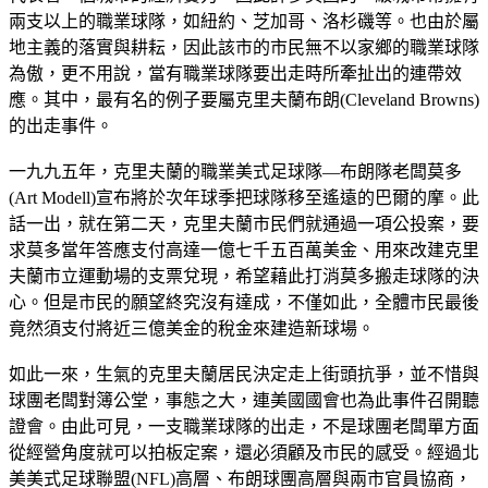
兩支以上的職業球隊，如紐約、芝加哥、洛杉磯等。也由於屬
地主義的落實與耕耘，因此該市的市民無不以家鄉的職業球隊
為傲，更不用說，當有職業球隊要出走時所牽扯出的連帶效
應。其中，最有名的例子要屬克里夫蘭布朗(Cleveland Browns)
的出走事件。
一九九五年，克里夫蘭的職業美式足球隊—布朗隊老闆莫多
(Art Modell)宣布將於次年球季把球隊移至遙遠的巴爾的摩。此
話一出，就在第二天，克里夫蘭市民們就通過一項公投案，要
求莫多當年答應支付高達一億七千五百萬美金、用來改建克里
夫蘭市立運動場的支票兌現，希望藉此打消莫多搬走球隊的決
心。但是市民的願望終究沒有達成，不僅如此，全體市民最後
竟然須支付將近三億美金的稅金來建造新球場。
如此一來，生氣的克里夫蘭居民決定走上街頭抗爭，並不惜與
球團老闆對簿公堂，事態之大，連美國國會也為此事件召開聽
證會。由此可見，一支職業球隊的出走，不是球團老闆單方面
從經營角度就可以拍板定案，還必須顧及市民的感受。經過北
美美式足球聯盟(NFL)高層、布朗球團高層與兩市官員協商，