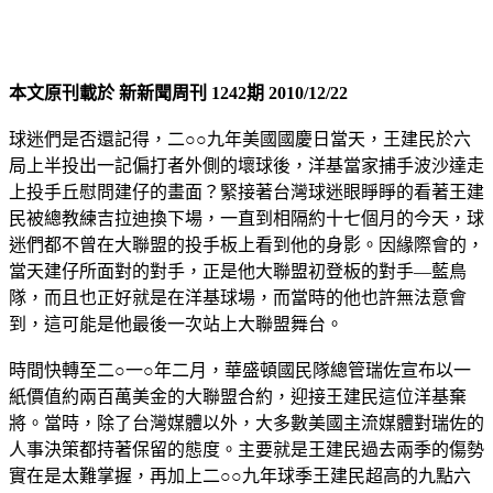
本文原刊載於 新新聞周刊 1242期 2010/12/22
球迷們是否還記得，二○○九年美國國慶日當天，王建民於六
局上半投出一記偏打者外側的壞球後，洋基當家捕手波沙達走
上投手丘慰問建仔的畫面？緊接著台灣球迷眼睜睜的看著王建
民被總教練吉拉迪換下場，一直到相隔約十七個月的今天，球
迷們都不曾在大聯盟的投手板上看到他的身影。因緣際會的，
當天建仔所面對的對手，正是他大聯盟初登板的對手—藍鳥
隊，而且也正好就是在洋基球場，而當時的他也許無法意會
到，這可能是他最後一次站上大聯盟舞台。
時間快轉至二○一○年二月，華盛頓國民隊總管瑞佐宣布以一
紙價值約兩百萬美金的大聯盟合約，迎接王建民這位洋基棄
將。當時，除了台灣媒體以外，大多數美國主流媒體對瑞佐的
人事決策都持著保留的態度。主要就是王建民過去兩季的傷勢
實在是太難掌握，再加上二○○九年球季王建民超高的九點六