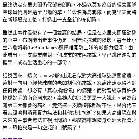
最終決定克里夫蘭仍保留布朗隊，不過以莫多為首的經營團隊
與球員們則是遷至巴爾的摩，並命名為烏鴉隊，而克里夫蘭將
在新球場完工後，打造出一支全新的布朗隊。
雖然此事件看似有了一個雙贏的結局，但是在克里夫蘭運動迷
的心中，布朗隊出走事件仍是一個無法抹滅的陰影，甚至比小
皇帝詹姆斯(LeBron James)選擇離開騎士隊的影響力還深。由
此看出，一支職業隊對一個城市的市民來說，早已跳出運動的
框架，成為生活重心的一部份。
話說回來，這次La new熊的出走看似對大高雄球迷無關痛癢，
這對一向用心經營球隊的老闆劉保佑來說，忍痛出走竟得不到
任何挽留，想必有「真心換絕情」的痛楚。而對曾經孕育許多
棒球好手的南台灣來說，高雄人的冷漠更是一大諷刺。身為台
灣第二大都會的高雄，竟然連一支職棒隊都留不住，是否代表
著其經濟與消費實力無法和其他城市抗衡？如果大高雄現在與
未來的主事者無法正視此問題，那麼高雄想躋身亞洲大都會之
林，恐怕只是一句空泛的口號罷了！