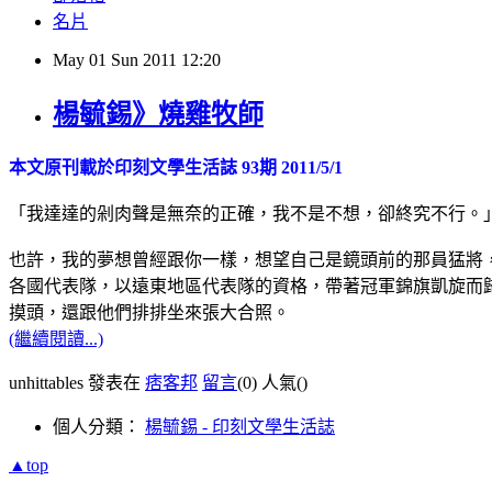
名片
May
01
Sun
2011
12:20
楊毓錫》燒雞牧師
本文原刊載於印刻文學生活誌 93期 2011/5/1
「我達達的剁肉聲是無奈的正確，我不是不想，卻終究不行。
也許，我的夢想曾經跟你一樣，想望自己是鏡頭前的那員猛將
各國代表隊，以遠東地區代表隊的資格，帶著冠軍錦旗凱旋而
摸頭，還跟他們排排坐來張大合照。
(繼續閱讀...)
unhittables 發表在
痞客邦
留言
(0)
人氣(
)
個人分類：
楊毓錫 - 印刻文學生活誌
▲top