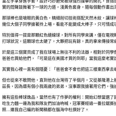
當左手掌穿進手套，設計巧妙避免被球強烈撞擊的開孔，食指
實的悶聲鼓舞著下一球的力道，淺黃色套身，隨每個動作畫出
那球棒也是嗆眼的黃白色，精細削切技術搭配天然木紋，讓球
幾位大個子同學搶著拎上場，看能不能變成大棒子，只可惜成
特別值得一提是那顆紅色縫線球，對所有同學來講，僅在電視
打球狀況，這顆球也太硬了，大夥把玩有餘，真的拿來傳接常
於是這三個寶貝成了我在球場上無往不利的法器，相對於同學
爸爸也買給他們，「可是這在美國才買的到耶」當我這麼老實
其實我心裡一直有個隱憂：「爸爸會不會也把這三樣東西拿去
但也從來不敢問他，直到他在台灣待了半個月，又從基隆港上
茲長，因為還有個小我兩歲的弟弟，沒事跟我搶著用它們，強
擁有這些棒球逸品，當然也有了作夢的權利：開始幻想當選了
吃生力麵一邊為我和隊友們加油吶喊，冠軍賽經過一番拉鋸撕
照…連我自己編的新聞稿都在腦海中杜撰好了。