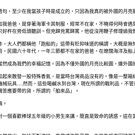
語句，至少在我當孩子時是成立的，只因為我真的被外國的月亮
知我爸爸，是穿著海軍卡其制服，經常不在家，不曉得何時會遇
只好杵在旁低頭聽訓。但兇歸兇罵歸罵，他從沒用鞭子修理過我
作，大人們都稱他「跑船的」這帶有貶抑味道的稱謂，大概是無
倍，民國六十年代，一年三節都不在家的爸爸，在遼闊海洋及船
當然成為我們的幸福記憶。因為不僅外國的月亮比較圓，連外國
和起來散發一股特殊香氣，是當時台灣商品沒有的。像是一整箱紅
機械玩具….然而，這些喝鹹水到台灣，現在所謂的戰利品，不管
親答應要帶的貨，所謂的「舶來品」。
鳴。
對一個喜歡棒球五年級的小男生來講，簡直是致命的誘惑。這在