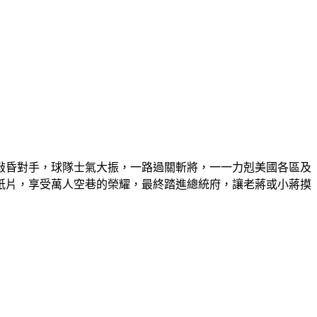
敲昏對手，球隊士氣大振，一路過關斬將，一一力剋美國各區及
紙片，享受萬人空巷的榮耀，最終踏進總統府，讓老蔣或小蔣摸