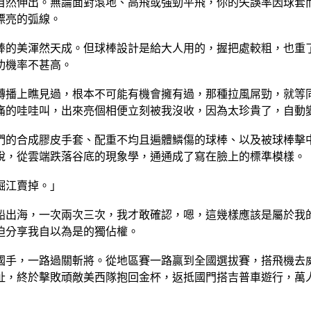
自然伸出。無論面對滾地、高飛或強勁平飛，你的失誤率因球套
漂亮的弧線。
棒的美渾然天成。但球棒設計是給大人用的，握把處較粗，也重
功機率不甚高。
轉播上瞧見過，根本不可能有機會擁有過，那種拉風屌勁，就等
痛的哇哇叫，出來亮個相便立刻被我沒收，因為太珍貴了，自動
們的合成膠皮手套、配重不均且遍體鱗傷的球棒、以及被球棒擊
說，從雲端跌落谷底的現象學，通通成了寫在臉上的標準模樣。
崛江賣掉。」
船出海，一次兩次三次，我才敢確認，嗯，這幾樣應該是屬於我
迫分享我自以為是的獨佔權。
國手，一路過關斬將。從地區賽一路贏到全國選拔賽，搭飛機去
扯，終於擊敗頑敵美西隊抱回金杯，返抵國門搭吉普車遊行，萬