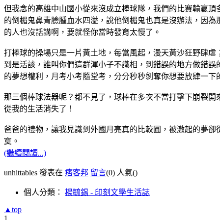
但我念的高雄中山國小從來沒成立棒球隊，我們的比賽輸贏頂
的倒楣鬼鼻青臉腫血水四溢，說他倒楣鬼也真是沒辦法，因為
的人也沒話講啊，要就怪你當時發育太慢了。
打棒球的操場只是一片黃土地，每當風起，漫天黃沙狂野肆虐
到是活該，誰叫你們這群渾小子不識相，到錯誤的地方做錯誤
的夢想權利，月考小考隨堂考，分分秒秒剝奪你想要放肆一下
那三個棒球法器呢？都不見了，球棒在多次不當打擊下崩裂開
從我的生活消失了！
爸爸的禮物，讓我見識到外國月亮真的比較圓，被激起的夢卻
寞。
(繼續閱讀...)
unhittables 發表在
痞客邦
留言
(0)
人氣(
)
個人分類：
楊毓錫 - 印刻文學生活誌
▲top
1