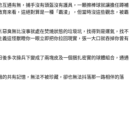
也互通有無，捕手沒有頭盔沒有護具，一顆擦棒球就讓擔任蹲補
教育來看，這絕對算是一種「霸淩」，但當時沒這些觀念，被霸
片惡臭無比沒事就處在焚燒狀態的垃圾坑，找得到是運氣，找不
主義這怪獸瞪你一眼立即把你拉回現實，張一大口就吞掉你曾有
日後多次操兵下變成了兩塊皮及一個捆扎密實的球體組合，通通
過的共有記憶，無法不被珍藏，卻也無法抖落那一路相伴的落