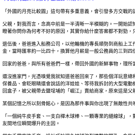
「外國的月亮比較圓」這句帶有多重意義，會引發多方交戰的
父親，對我而言，念高中前是一半清晰一半模糊的。一開始認
瞪著你問你為何考不好的原因，其實你給什麼答案都不對勁，
退伍後，爸爸進入船務公司，以他輪機的專長順勢到商船上工
金，當時匯率約一比四十，換算他月薪是一般公務員的三到四
回家的爸爸，與所有爸爸們一樣，帶回外國的新鮮事物，理所
還沒進家門，光憑嗅覺我就知道爸爸回來了，那些個洋玩意總
保養品、會眨眼睛還會說話的洋娃娃、等待我拆封的大型電動
回盒子，被父親帶去鹽埕埔的「崛江」賣給商家，原來這是父
某個記憶之所以刻骨銘心，是因為那件事與你出現了無敵性共
「一個純牛皮手套、一支白樺木球棒、一顆專業的縫線球」，
友間地位瞬間爆升的主因。