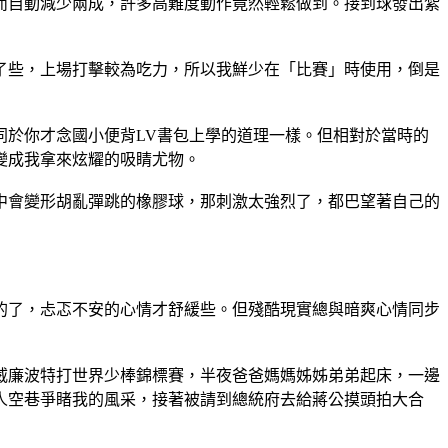
而自動減少兩成，許多高難度動作竟然輕鬆做到。接到球發出紮
了些，上場打擊較為吃力，所以我鮮少在「比賽」時使用，倒是
同於你才念國小便背LV書包上學的道理一樣。但相對於當時的
變成我拿來炫耀的吸睛尤物。
中會變形胡亂彈跳的橡膠球，那刺激太強烈了，都巴望著自己的
的了，忐忑不安的心情才舒緩些。但殘酷現實總與暗爽心情同步
威廉波特打世界少棒錦標賽，半夜爸爸媽媽姊姊弟弟起床，一邊
人空巷爭睹我的風采，接著被請到總統府去給蔣公摸頭拍大合