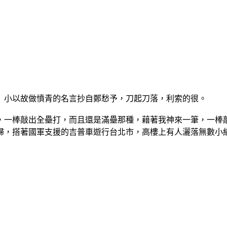
」小以故做憤青的名言抄自鄭愁予，刀起刀落，利索的很。
，一棒敲出全壘打，而且還是滿壘那種，藉著我神來一筆，一棒
歸，搭著國軍支援的吉普車遊行台北市，高樓上有人灑落無數小