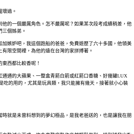
寵壞過。
到他的一個嚴厲角色。怎不嚴厲呢？如果某次段考成績稍差，他
們三個姊弟。
知加嫉妒吧，我這個跑船的爸爸，免費遊歷了六十多國，他領美
上有限空間裡，為他的遠在台灣的家拼搏著。
的東西都比較香呢！
通通的大蘋果、一整盒青箭白箭或紅箭口香糖、好幾罐LUX
是吃的用的，尤其是玩具類，我只能擁有幾天，接著就小心裝
當時就是未曾料想到的夢幻極品，是我老爸送的，也是讓我在朋