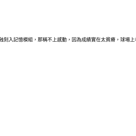
蝕刻入記憶模組，那稱不上感動，因為成績實在太貧瘠，球場上