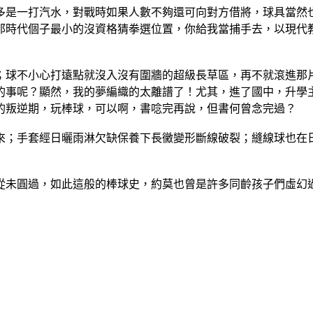
多是一打汽水，對戰時如果人數不夠還可向對方借將，球具當然
那時代個子最小的沒資格猜拳選位置，你給我當捕手去，以現代
；球不小心打遠點就沒入沒有圍牆的超級長草區，再不就滾進那
的事呢？顯然，我的夢編織的太離譜了！尤其，進了國中，升學
的叛逆期，玩棒球，可以啊，書唸完再說，但書何曾念完過？
來；手套經日曬雨淋欠缺保養下長黴變形斷線破裂；縫線球也在
從未圓過，如此這般的棒球史，約莫也曾是許多同齡孩子們虛幻