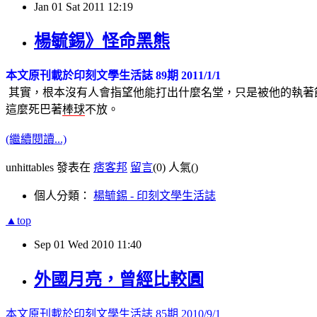
Jan
01
Sat
2011
12:19
楊毓錫》怪命黑熊
本文原刊載於印刻文學生活誌 89期 2011/1/1
其實，根本沒有人會指望他能打出什麼名堂，只是被他的執著
這麼死巴著
棒球
不放。
(繼續閱讀...)
unhittables 發表在
痞客邦
留言
(0)
人氣(
)
個人分類：
楊毓錫 - 印刻文學生活誌
▲top
Sep
01
Wed
2010
11:40
外國月亮，曾經比較圓
本文原刊載於印刻文學生活誌 85期 2010/9/1