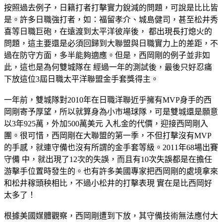
按照過去例子，日籍打者打擊實力銳減的問題，可說是比比皆
是。許多日職強打者，如：福留孝介、城島健司，甚至松井秀
喜等日職巨砲，在遠渡到太平洋彼岸後， 都出現長打熄火的
問題，這主要還是必須回歸到大聯盟與日職實力上的差距，不
過在防守方面，多半能夠適應。但是，西岡剛的例子並非如
此，這也是為何雙城隊在 經過一年的測試後，最後只好忍痛
下放這位3屆日職太平洋聯盟金手套獎得主。
一年前，雙城隊對2010年在日職洋聯近乎擁有MVP身手的西
岡剛寄予厚望，所以就算身為小市場球隊，可是雙城還是願意
以3年925萬，外加500萬美元 入札金的代價，迎接西岡剛入
團。很可惜，西岡剛在大聯盟的第一季，不但打擊沒有MVP
的手感，就連守備也沒有所謂的金手套等級。2011年68場出賽
守備 中，就出現了12次的失誤，而且有10次失誤都是在擔任
游擊手位置時發生的。也有許多美國專家把西岡剛的處境拿來
和松井稼頭秧相比，不過小松井的打擊表現 實在是比西岡好
太多了！
根據美國媒體觀察，西岡剛遭到下放，其守備技術無法應付大