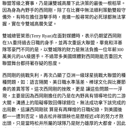
聯盟等級之賽事，乃是讓雙城高層下此決策的最後一根稻草。
因為身為內野手的西岡剛，除了在比賽中無法順利策動雙殺守
備外，有時在擔任游擊手時，竟連一般尋常的必死球都無法掌
握，實在令雙城高層失望。
雙城總管萊恩(Terry Ryan)在面對媒體時，表示仍期望西岡剛
在3A重持過去日職的身手，並再次重返大聯盟，畢竟和洋基
隊等豪門不同的是，以雙城隊的財力是無法負擔一位年薪300
萬美元的4A級選手。不過眾多美國媒體對西岡剛能否重回大
聯盟舞台都持著存疑的態度。
西岡剛的挑戰失利，再次凸顯了亞洲一級球星挑戰大聯盟的種
種問題，如：語言隔閡、美日職水準落差、棒球文化與比賽節
奏的差異等等。這次西岡剛的挫敗，更是 讓這些問題一一浮
現，主要是因為西岡剛擔任的乃是在內野具有領導地位的二游
大關。溝通上的阻礙導致回傳球錯位，無法成功拿下該完成的
出局數，這讓西岡剛就 算是有再輝煌的日職紀錄，到美國後
都一一遭到否定。過去松井稼頭秧也是歷經近4年的努力才熬
出頭，只是當時松井所屬的球隊乃是財力雄厚的大都會，因此