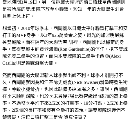
當地時間3月19日，另一位挑戰大聯盟的前日職球星西岡剛則
是被所屬的雙城 隊下放至小聯盟，短短一年的大聯盟生涯暫
且劃上休止符。
想當初，2010年球季末，西岡剛以日職太平洋聯盟打擊王和安
打王的MVP身手，以3年925萬美金之姿，風光的加盟明尼蘇
達雙城隊。而在隔年的大聯盟春 訓裡，西岡剛也以穩定的身
手，奪得雙城主帥賈登海爾(Ron Gardenhire)的信任，搶下雙城
隊先發二壘手的位置，而原本雙城隊的二壘手卡西亞(Alexi
Casilla)則是轉戰游擊大關。
然而西岡剛的大聯盟新人球季就出師不利。球季才剛開打不
久，西岡剛就因為和洋基隊史威夏(Nick Swisher)滑壘時發生衝
撞，導致小腿骨折，也因此缺陣多達58場之多。雖說，西岡剛
在季末順利歸隊，也於季末最後7場比賽曾繳出4成78的高上壘
率。不過整季平均下來2成26的打擊率、19分打點、2成78上壘
率、2成49的長打率和沒有全壘打的表現，讓雙城隊球迷們不
禁懷疑，這位日職打擊王是否 貨真價實？