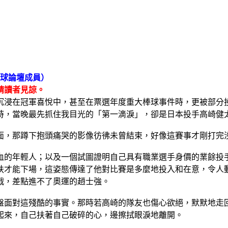
角棒球論壇成員）
請讀者見諒。
沉浸在冠軍喜悅中，甚至在票選年度重大棒球事件時，更被部分
時，當晚最先抓住我目光的「第一滴淚」，卻是日本投手高崎健
面，那蹲下抱頭痛哭的影像彷彿未曾結束，好像這賽事才剛打完
血的年輕人；以及一個試圖證明自己具有職業選手身價的業餘投
扶才能下場，這姿態傳達了他對比賽是多麼地投入和在意，令人
戰，差點進不了奧運的趙士強。
盤面對這殘酷的事實。那時若高崎的隊友也傷心欲絕，默默地走
起來，自己扶著自己破碎的心，邊擦拭眼淚地離開。