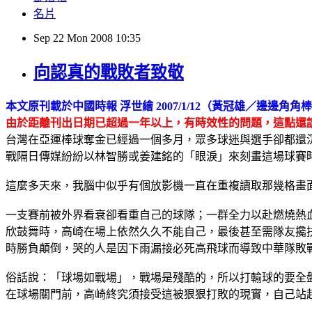
名片
Sep
22
Mon
2008
10:35
向認真的戰敗者致敬
本文原刊載於中國時報 浮世繪 2007/1/12（黃冠雄／邊邊角
由
於距離刊出日期已超過一年以上，有時效性的問題，這點還
台灣在亞運棒球奪金已經過一個多月，眾多球迷與選手卻都還
戰隔日傳媒紛紛以林智勝或姜建銘的「眼淚」來刻畫這場球賽
這麼多天來，我腦中似乎有個放影機一直在重複讀取那幾格畫
一支賽前被外界看衰卻看重自己的球隊；一群全力以赴燃燒熱
欣鼓舞時，高崎在場上依然久久不能自己，最後甚至需隊友攙
時勝負顛倒，哭的人是因下雨漏接必死高飛球而導致中華隊敗
俗話說：「球場如戰場」，戰場是殘酷的，所以打輸球的要全
在球場關門前，高崎終究須接受這被狠狠打敗的現實，自己站