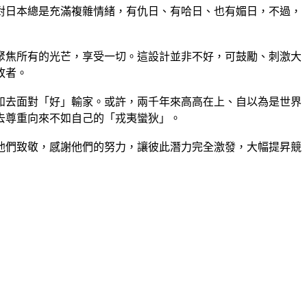
對日本總是充滿複雜情緒，有仇日、有哈日、也有媚日，不過，
聚焦所有的光芒，享受一切。這設計並非不好，可鼓勵、刺激大
敗者。
如去面對「好」輸家。或許，兩千年來高高在上、自以為是世界
去尊重向來不如自己的「戎夷蠻狄」。
他們致敬，感謝他們的努力，讓彼此潛力完全激發，大幅提昇競