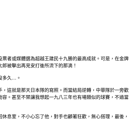
投票者或媒體選為超越王建民十九勝的最高成就。可是，在金牌
太郎被擊出再見安打後所流下的那滴！
沒多久…。
手，這就是那天日本隊的寫照。而當結局逆轉，中華隊於一旁歡
動容。甚至不禁讓我想起一九八三年也有場類似的球賽，不過當
回休息室，不小心忘了他，對手也顧著狂歡，無心搭理，最後，