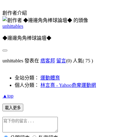
創作者介紹
unhittables
◆邊邊角角棒球論壇◆
unhittables 發表在
痞客邦
留言
(0)
人氣(
75
)
全站分類：
運動體育
個人分類：
林言熹 - Yahoo奇摩運動網
▲top
載入更多