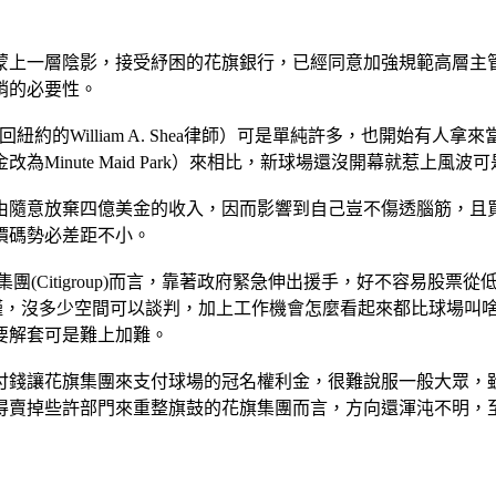
蒙上一層陰影，接受紓困的花旗銀行，已經同意加強規範高層主
銷的必要性。
紐約的William A. Shea律師）可是單純許多，也開始有人拿來當
Minute Maid Park）來相比，新球場還沒開幕就惹上風波
由隨意放棄四億美金的收入，因而影響到自己豈不傷透腦筋，且
價碼勢必差距不小。
旗集團(Citigroup)而言，靠著政府緊急伸出援手，好不容易股票從
約條件嚴謹，沒多少空間可以談判，加上工作機會怎麼看起來都比球
要解套可是難上加難。
付錢讓花旗集團來支付球場的冠名權利金，很難說服一般大眾，
得賣掉些許部門來重整旗鼓的花旗集團而言，方向還渾沌不明，