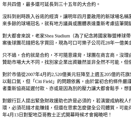
年共四億，最多還可延長到三十五年的大合約。
沒料到剎時跌入谷底的經濟，讓明年四月要啟用的新球場名稱
來多餘的球場冠名，就有地方議員或團體表達重新考慮這筆開
對大都會來說，老家Shea Stadium（為了紀念將國家聯盟棒球帶回
案後球團花錢把名字買回，現為可口可樂子公司花28年一億美金改為
只不過，合約就是合約，不可隨意違背，球團在商言商，沒理
贊助市場大大不同，找別家企業出資雖然並非全然不可能，但
對於市值從2007年4月的2,520億美元狂降至上週五205億的花
以鬆口氣，但「Citi Field」的問題依舊，由於當初合
者重新協商延遲付款、亦或是因為別的壓力讓大都會鬆手，想
對銀行巨人提出緊急財政援助也許是必須的，若演變成納稅人
環，必須花錢才能賺錢，但還在思索怎麼健全公司體質，可能
年4月13日對聖地亞哥教士正式開幕時候才會揭曉吧！