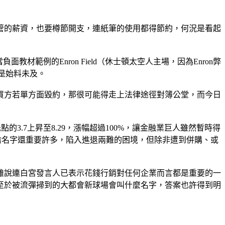
管的薪資，也要樽節開支，連紙筆的使用都得節約，何況是看起
負面教材範例的Enron Field（休士頓太空人主場，因為Enron弊
可是始料未及。
買方若單方面毀約，那很可能得走上法律途徑對簿公堂，而今日
低點的3.7上昇至8.29，漲幅超過100%，讓金融業巨人雖然暫時得
場叫啥名字還重要許多，陷入進退兩難的困境，但除非遭到併購、或
雖說連白宮發言人已表示花錢行銷對任何企業而言都是重要的一
至於被流彈掃到的大都會新球場會叫什麼名字，答案也許得到明