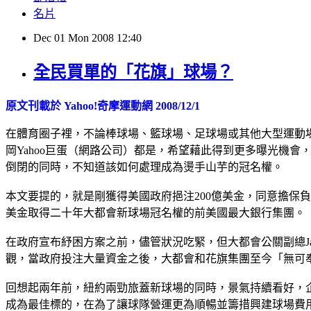
名片
Dec
01
Mon
2008
12:40
全民買單的「花旗」球場？
原文刊載於 Yahoo!奇摩運動網 2008/12/1
在體育圈子裡，不論棒球場、籃球場、足球場或其他大型運動場所，常可
岡Yahoo巨蛋（網路公司）都是，希望藉此得到更多曝光機
倒閉的同時，不知道該如何處理成為燙手山芋的冠名權。
本文要提的，就是剛獲得美國政府挹注200億美金，同意擔保負
美金取得二十年大都會新球場冠名權的前美國最大銀行集團。
在政府宣布紓困方案之前，儘管狀況吃緊，但大都會公關副總Jay H
觀，當政府投注大量資金之後，大都會和花旗集團至今「無可
回想起兩年前，紐約兩勁旅蓋新球場的同時，景氣持續看好，
成為最佳標的，在為了讓球隊營運更為順暢並籌措興建球場費用，加