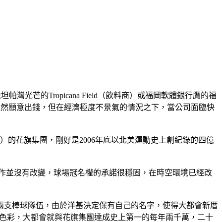
光芒的Tropicana Field（飲料商）或福岡軟體銀行鷹的福
雖然願意出錢，但在經濟極度不景氣的情況之下，當公司面臨快
）的花旗集團，剛好是2006年底以北美運動史上創紀錄的四億
，雙方的合作並沒有改變，球場冠名權的承諾很穩固，在時空環境已經改
兩支棒球隊伍，由於洋基決定保有自己的名字，使得大都會新厝
具商業色彩，大都會就與花旗集團達成史上第一的每年兩千萬，二十