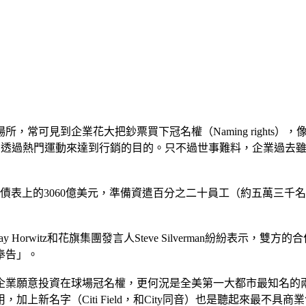
見到企業花大把鈔票買下冠名權（Naming rights），像坦帕灣
會，透過熱門運動來達到行銷的目的。只不過世事難料，企業過去
債表上的3060億美元，準備資遣百分之二十員工（約五萬三千名
orwitz和花旗集團發言人Steve Silverman紛紛表示
奉告」。
企業願意投資在球場冠名權，更何況是全美第一大都市最知名的
上新名字（Citi Field，和City同音）也是聽起來最不