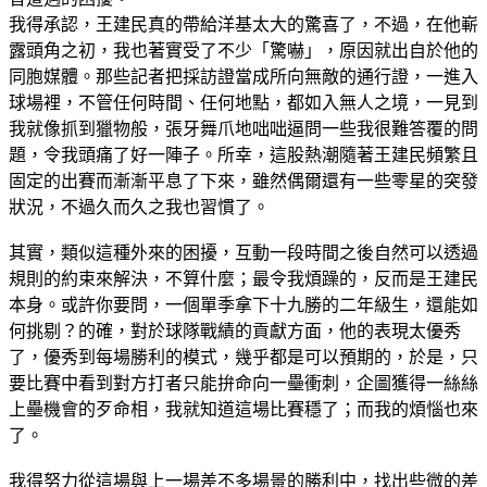
我得承認，王建民真的帶給洋基太大的驚喜了，不過，在他嶄
露頭角之初，我也著實受了不少「驚嚇」，原因就出自於他的
同胞媒體。那些記者把採訪證當成所向無敵的通行證，一進入
球場裡，不管任何時間、任何地點，都如入無人之境，一見到
我就像抓到獵物般，張牙舞爪地咄咄逼問一些我很難答覆的問
題，令我頭痛了好一陣子。所幸，這股熱潮隨著王建民頻繁且
固定的出賽而漸漸平息了下來，雖然偶爾還有一些零星的突發
狀況，不過久而久之我也習慣了。
其實，類似這種外來的困擾，互動一段時間之後自然可以透過
規則的約束來解決，不算什麼；最令我煩躁的，反而是王建民
本身。或許你要問，一個單季拿下十九勝的二年級生，還能如
何挑剔？的確，對於球隊戰績的貢獻方面，他的表現太優秀
了，優秀到每場勝利的模式，幾乎都是可以預期的，於是，只
要比賽中看到對方打者只能拚命向一壘衝刺，企圖獲得一絲絲
上壘機會的歹命相，我就知道這場比賽穩了；而我的煩惱也來
了。
我得努力從這場與上一場差不多場景的勝利中，找出些微的差