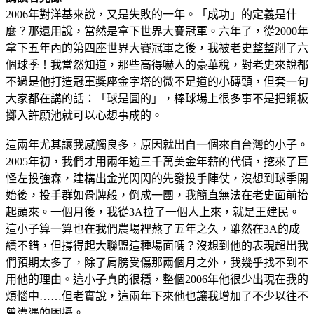
2006年對洋基來說，又是失敗的一年。「成功」的定義是什
麼？那還用說，當然是拿下世界大賽冠軍。六年了，從2000年
拿下五年內的第四座世界大賽冠軍之後，我被老史整整削了六
個球季！我當然知道，那些高得嚇人的豪華稅，對老史來說都
不過是他打造冠軍獎座金字塔的微不足道的小磚頭，但套一句
大家都在講的話：「球是圓的」，棒球場上很多事不是把銅板
擲入許願池就可以心想事成的。
這兩年尤其讓我感觸良多，原因就出自一個來自台灣的小子。
2005年初，我們才用兩年逾三千萬美金年薪的代價，挖來了巨
怪左投強森，建構出金光閃閃的先發投手陣仗，沒想到球季開
始後，投手群如骨牌般，倒成一團，我簡直無法在老史面前抬
起頭來。一個月後，我從3A拉了一個人上來，就是王建民。
這小子算一算也在我們農場裡熬了五年之久，雖然在3A的成
績不錯，但撐得起大聯盟這種場面嗎？沒想到他的表現超出我
們預期太多了，除了肩膀受傷那兩個月之外，我幾乎找不到不
用他的理由。這小子真的很穩，整個2006年他很少出現在我的
煩惱中……但老實說，這兩年下來他也讓我增加了不少以往不
曾遭遇的困擾。