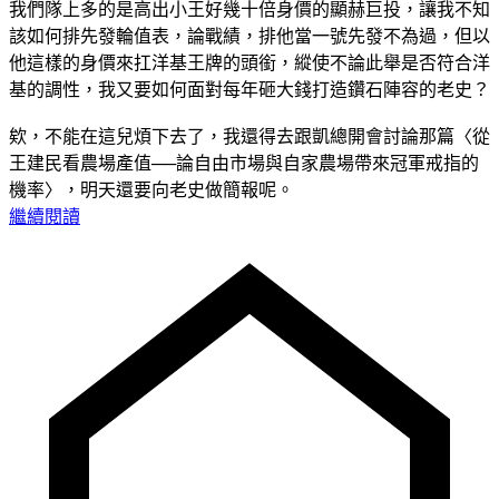
我們隊上多的是高出小王好幾十倍身價的顯赫巨投，讓我不知
該如何排先發輪值表，論戰績，排他當一號先發不為過，但以
他這樣的身價來扛洋基王牌的頭銜，縱使不論此舉是否符合洋
基的調性，我又要如何面對每年砸大錢打造鑽石陣容的老史？
欸，不能在這兒煩下去了，我還得去跟凱總開會討論那篇〈從
王建民看農場產值──論自由市場與自家農場帶來冠軍戒指的
機率〉，明天還要向老史做簡報呢。
繼續閱讀