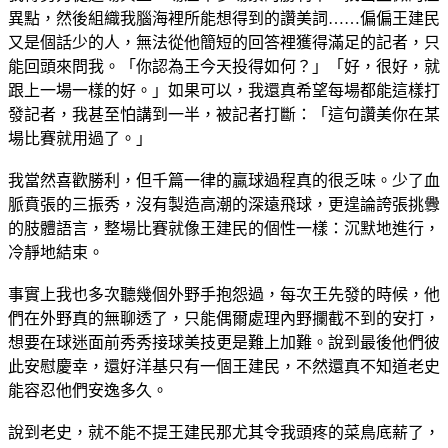
異點，然後組織我腦海裡所能想得到的讚美詞……偏偏王建民
又是個話少的人，無法從他簡短的回答裡獲得滿足的記者，只
能回頭來問我。「你認為王今天投得如何？」「好，很好，就
跟上一場一樣的好。」如果可以，我還真希望每場都能這樣打
發記者，我甚至怕講到一半，被記者打斷：「這句讚美你在某
場比賽就用過了。」
我當然喜歡勝利，但千篇一律的贏球過程真的很乏味。少了血
脈賁張的三振秀，沒有製造高潮的深遠飛球，更遑論誇張挑釁
的肢體語言，整場比賽就像王建民的個性一樣：沉默地進行，
冷靜地結束。
事實上我也多次聽幾個外野手抱怨過，每次王先發的時候，他
們在外野真的無聊透了，只能偶爾處理內野攔截不到的安打，
想要在球迷面前秀秀接球美技更是難上加難。說到最後他們彼
此安慰慶幸，還好洋基只有一個王建民，不然還真不知道老史
能容忍他們安逸多久。
說到老史，就不能不提王建民那尤其令我頭疼的菜鳥底薪了，